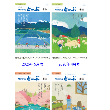
07
アートのはなし
08
Window on TOBU
09
てむちゃん on the way
10
掲載期間(2026/05/01～2026/05/31)
掲載期間(2026/04/01～2026/04/30)
てみやげ、おもたせ、心づかい
2026年 5月号
2026年 4月号
11
謎解き教室
12
バックナンバー