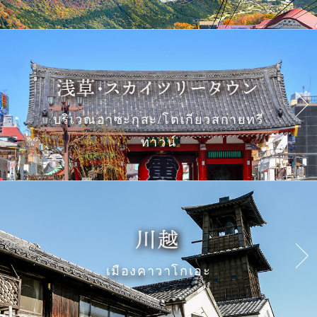
บริเวณอาซะกุสะ/โตเกียวสกายทรี
ทาวน์
เมืองคาวาโกเอะ