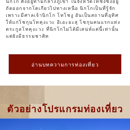
นิกโก ตั้งอยู่ท่ามกลางภูเขา ในจังหวัดโทชิงิซึ่งอยู่
ถัดออกจากโตเกียวไปทางเหนือ นิกโกเป็นที่รู้จัก
เพราะมีศาลเจ้านิกโก โทโชงู อันเป็นสถานที่อุทิศ
ให้แก่โชกุนโทคุงะวะ อิเอะยะสุ โชกุนคนแรกแห่ง
ตระกูลโทคุงะวะ ที่นิกโกไม่ได้มีเสน่ห์แค่นี้เท่านั้น
แต่ยังมีธรรมชาติท
อ่านบทความการท่องเที่ยว
ตัวอย่างโปรแกรมท่องเที่ยว