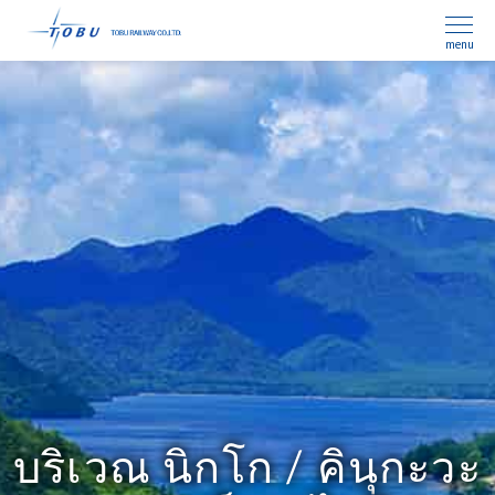
menu
บริเวณ นิกโก / คินุกะวะ