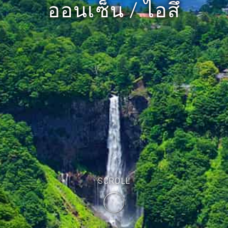
ออนเซ็น / ไอสึ
SCROLL