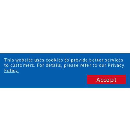
This website uses cookies to provide better services
to customers. For details, please refer to our
Privacy
Policy.
Accept
AREA OVERVIEW