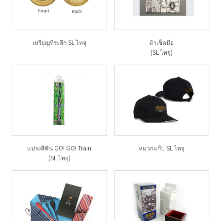
เหรียญที่ระลึก SL ไทจุ
ผ้าเช็ดมือ
(SL ไทจุ)
แปรงสีฟัน GO! GO! Train
หมวกแก๊ป SL ไทจุ
(SL ไทจุ)