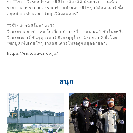
SL "ไทจุ" วิ่งระหว่างสถานีชิโมะอิมะอิจิ-คินุกาวะ ออนเซ็น
ระยะเวลาประมาณ 35 นาที จะผ่านสถานีโทบุ เวิล์ดสแควร์ ซึ่ง
อยู่หน้าจุดพักผ่อน "โทบุ เวิล์ดสแควร์"
*วิธีไปสถานีชิโมะอิมะอิจิ
วิ่งตรงจากอาซากุสะ โตเกียว สกายทรี: ประมาณ 1 ชั่วโมงครึ่ง
วิ่งตรงเจอาร์ ชินจูกุ เจอาร์ อิเคะบุคุโระ: น้อยกว่า 2 ชั่วโมง
*ข้อมูลเพิ่มเติมโทบุ เวิล์ดสแควร์โปรดดูข้อมูลด้านล่าง
https://en.tobuws.co.jp/
สนุก