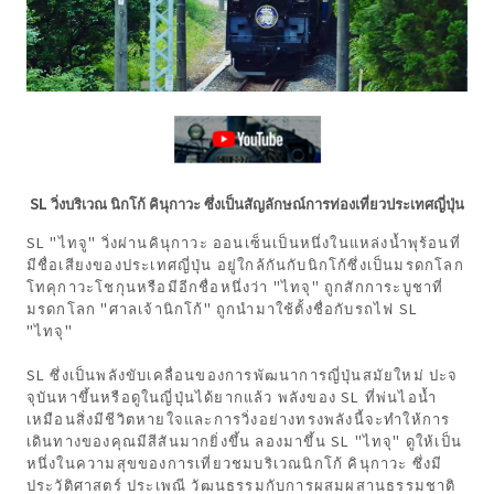
SL วิ่งบริเวณ นิกโก้ คินุกาวะ ซึ่งเป็นสัญลักษณ์การท่องเที่ยวประเทศญี่ปุ่น
SL "ไทจู" วิ่งผ่านคินุกาวะ ออนเซ็นเป็นหนึ่งในแหล่งน้ำพุร้อนที่
มีชื่อเสียงของประเทศญี่ปุ่น อยู่ใกล้กันกับนิกโก้ซึ่งเป็นมรดกโลก
โทคุกาวะโชกุนหรือมีอีกชื่อหนึ่งว่า "ไทจุ" ถูกสักการะบูชาที่
มรดกโลก "ศาลเจ้านิกโก้" ถูกนำมาใช้ตั้งชื่อกับรถไฟ SL
"ไทจุ"
SL ซึ่งเป็นพลังขับเคลื่อนของการพัฒนาการญี่ปุ่นสมัยใหม่ ปะจ
จุบันหาขึ้นหรือดูในญี่ปุ่นได้ยากแล้ว พลังของ SL ที่พ่นไอน้ำ
เหมือนสิ่งมีชีวิตหายใจและการวิ่งอย่างทรงพลังนี้จะทำให้การ
เดินทางของคุณมีสีสันมากยิ่งขึ้น ลองมาขึ้น SL "ไทจุ" ดูให้เป็น
หนึ่งในความสุขของการเที่ยวชมบริเวณนิกโก้ คินุกาวะ ซึ่งมี
ประวัติศาสตร์ ประเพณี วัฒนธรรมกับการผสมผสานธรรมชาติ