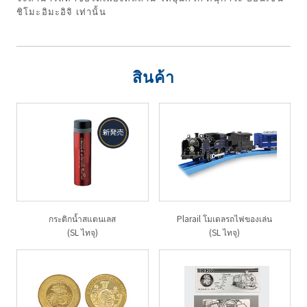
ชิโมะอิมะอิจิ เท่านั้น
สินค้า
กระติกน้ำสแตนเลส
Plarail โมเดลรถไฟของเล่น
(SL ไทจุ)
(SL ไทจุ)