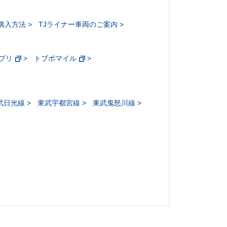
購入方法
TJライナー車両のご案内
アプリ
トブポマイル
武日光線
東武宇都宮線
東武鬼怒川線