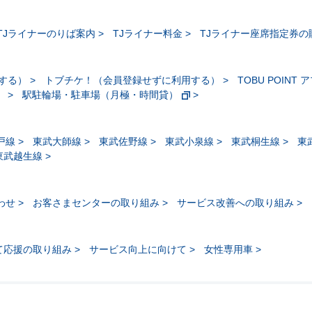
TJライナーのりば案内
TJライナー料金
TJライナー座席指定券の
する）
トブチケ！（会員登録せずに利用する）
TOBU POINT 
）
駅駐輪場・駐車場（月極・時間貸）
戸線
東武大師線
東武佐野線
東武小泉線
東武桐生線
東
東武越生線
わせ
お客さまセンターの取り組み
サービス改善への取り組み
て応援の取り組み
サービス向上に向けて
女性専用車