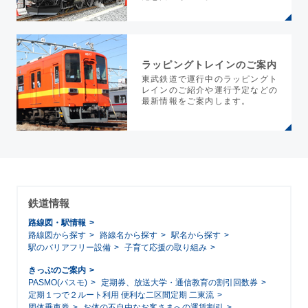
ラッピングトレインのご案内
東武鉄道で運行中のラッピングト
レインのご紹介や運行予定などの
最新情報をご案内します。
鉄道情報
路線図・駅情報
路線図から探す
路線名から探す
駅名から探す
駅のバリアフリー設備
子育て応援の取り組み
きっぷのご案内
PASMO(パスモ)
定期券、放送大学・通信教育の割引回数券
定期１つで２ルート利用 便利な二区間定期 二東流
団体乗車券
お体の不自由なお客さまへの運賃割引