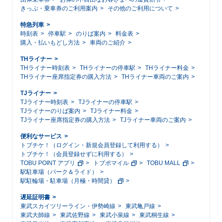
きっぷ・乗車券のご利用案内
その他のご利用について
特急列車
時刻表
停車駅
のりば案内
料金表
購入・払いもどし方法
車両のご紹介
THライナー
THライナー時刻表
THライナーの停車駅
THライナー料金
THライナー座席指定券の購入方法
THライナー車両のご案内
TJライナー
TJライナー時刻表
TJライナーの停車駅
TJライナーのりば案内
TJライナー料金
TJライナー座席指定券の購入方法
TJライナー車両のご案内
便利なサービス
トブチケ！（ログイン・新規会員登録して利用する）
トブチケ！（会員登録せずに利用する）
TOBU POINT アプリ
トブポマイル
TOBU MALL
駅駐車場（パーク＆ライド）
駅駐輪場・駐車場（月極・時間貸）
遅延証明書
東武スカイツリーライン・伊勢崎線
東武亀戸線
東武大師線
東武佐野線
東武小泉線
東武桐生線