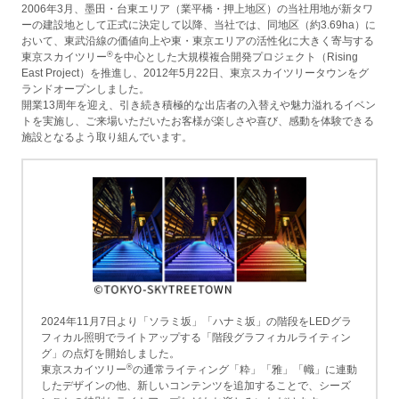
2006年3月、墨田・台東エリア（業平橋・押上地区）の当社用地が新タワ
ーの建設地として正式に決定して以降、当社では、同地区（約3.69ha）に
おいて、東武沿線の価値向上や東・東京エリアの活性化に大きく寄与する
®
東京スカイツリー
を中心とした大規模複合開発プロジェクト（Rising
East Project）を推進し、2012年5月22日、東京スカイツリータウンをグ
ランドオープンしました。
開業13周年を迎え、引き続き積極的な出店者の入替えや魅力溢れるイベン
トを実施し、ご来場いただいたお客様が楽しさや喜び、感動を体験できる
施設となるよう取り組んでいます。
2024年11月7日より「ソラミ坂」「ハナミ坂」の階段をLEDグラ
フィカル照明でライトアップする「階段グラフィカルライティン
グ」の点灯を開始しました。
®
東京スカイツリー
の通常ライティング「粋」「雅」「幟」に連動
したデザインの他、新しいコンテンツを追加することで、シーズ