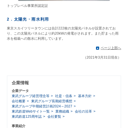
トップレベル事業所認定証
2．太陽光・雨水利用
東京スカイツリータウンには合計222枚の太陽光パネルが設置されてお
り、この太陽光パネルにより約20kWの発電がされます。また貯まった雨
水を植栽への散水に利用しています。
ページ上部へ
（2021年3月31日現在）
企業情報
企業データ
東武グループ経営理念等
社是・信条
基本方針
会社概要
東武グループ長期経営構想
東武グループ中期経営計画2024～2027
東武鉄道Webサイト一覧
業務組織
会社の沿革
東武鉄道125周年誌
会社要覧
事業紹介