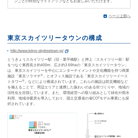
ンごとの特別なライトアップなどもお楽しみいただけます。
ページ上部へ
東京スカイツリータウンの構成
http://www.tokyo-skytreetown.jp/
とうきょうスカイツリー駅（旧・業平橋駅）と押上〈スカイツリー前〉駅
をつなぐ東西長さ約400m、広さ約3.69haの「東京スカイツリータウン」
は、東京スカイツリーを中心にエンターテイメントや文化機能を持つ商業
®
施設「東京ソラマチ
」とオフィス施設である「東京スカイツリーイース
®
トタワー
」などにより構成されています。これらの施設は防災機能など
を備えることで、周辺エリアと連携した賑わいのある街づくりや、地域の
活性化を目指しています。また、環境経営への取り組みとして緑化や雨水
2
利用、地域冷暖房を導入しており、国土交通省の省CO
モデル事業にも採
択されています。