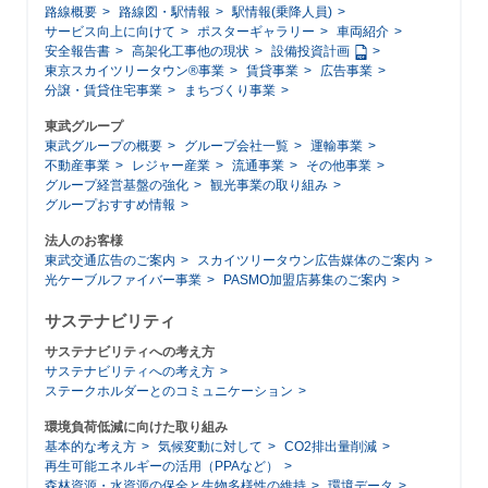
路線概要
路線図・駅情報
駅情報(乗降人員)
サービス向上に向けて
ポスターギャラリー
車両紹介
安全報告書
高架化工事他の現状
設備投資計画
東京スカイツリータウン®事業
賃貸事業
広告事業
分譲・賃貸住宅事業
まちづくり事業
東武グループ
東武グループの概要
グループ会社一覧
運輸事業
不動産事業
レジャー産業
流通事業
その他事業
グループ経営基盤の強化
観光事業の取り組み
グループおすすめ情報
法人のお客様
東武交通広告のご案内
スカイツリータウン広告媒体のご案内
光ケーブルファイバー事業
PASMO加盟店募集のご案内
サステナビリティ
サステナビリティへの考え方
サステナビリティへの考え方
ステークホルダーとのコミュニケーション
環境負荷低減に向けた取り組み
基本的な考え方
気候変動に対して
CO2排出量削減
再生可能エネルギーの活用（PPAなど）
森林資源・水資源の保全と生物多様性の維持
環境データ