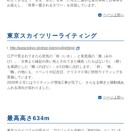
応えできるよう「安全・安心」を第一に考えた盤石な運営体制でお客様を
お迎えし、「世界一愛されるタワー」を目指しています。
ページ上部へ
東京スカイツリーライティング
http://www.tokyo-skytree.jp/enjoy/lighting/
江戸で育まれてきた心意気の「粋（いき）」と美意識の「雅（みや
び）」、古来より縁起の良い色とされてきた橘色（たちばないろ）（橙）
を基調とした「幟（のぼり）」が1日毎に点灯します。「粋」「雅」
「幟」の他にも、イベントや記念日、クリスマス等に特別ライティングを
実施しています。
2020年２月にはライティング増強工事が完了し、さらなる輝きと躍動感あ
ふれる演出が加わりました。
ページ上部へ
最高高さ634m
東京スカイツリーの高さは、プロジェクト当初は「約610m」としていま