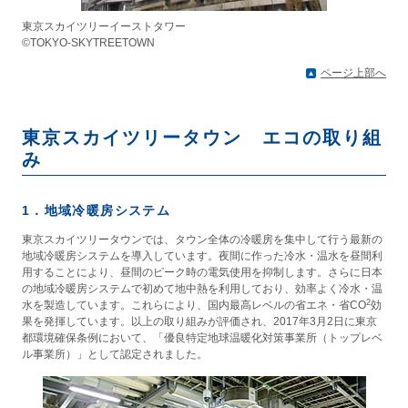
東京スカイツリーイーストタワー
©TOKYO-SKYTREETOWN
ページ上部へ
東京スカイツリータウン エコの取り組
み
1．地域冷暖房システム
東京スカイツリータウンでは、タウン全体の冷暖房を集中して行う最新の
地域冷暖房システムを導入しています。夜間に作った冷水・温水を昼間利
用することにより、昼間のピーク時の電気使用を抑制します。さらに日本
の地域冷暖房システムで初めて地中熱を利用しており、効率よく冷水・温
2
水を製造しています。これらにより、国内最高レベルの省エネ・省CO
効
果を発揮しています。以上の取り組みが評価され、2017年3月2日に東京
都環境確保条例において、「優良特定地球温暖化対策事業所（トップレベ
ル事業所）」として認定されました。