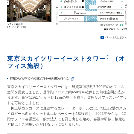
ページ上部へ
®
東京スカイツリーイーストタワー
（オ
フィス施設）
http://www.tokyoskytree-easttower.jp/
東京スカイツリーイーストタワーには、総貸室面積約7,700坪のオフィス
空間を用意しました。基準階フロアは約450坪を確保した無柱空間が広が
ります。貸室は約17ｍから約12ｍの奥行を持ち、柔軟なオフィスレイアウ
トを可能としました。
押上駅コンコースに直結するエレベーターホールには、地上12階のスカ
イロビーへ向かうシャトルエレベーターを4基設置し、2021年からは、12
階オフィス会議室を一般の法人にも貸し出しを始め、会議や研修、検定な
ど幅広くご利用いただけるようになりました。