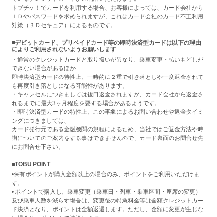
トブチケ！でカードを利用する場合、お客様によっては、カード会社から
ＩＤやパスワードを求められますが、これはカード会社のカード不正利用
対策（３Ｄセキュア）によるものです。
■デビットカード、プリペイドカード等の即時決済型カードは以下の理由
によりご利用されないようお願いします
・通常のクレジットカードと取り扱いが異なり、乗車変更・払いもどしが
できない場合があるほか、
即時決済型カードの特性上、一時的に２重で引き落としや一度返金されて
も再度引き落としになる可能性があります。
・キャンセルにつきましては後日返金されますが、カード会社から返金さ
れるまでに最大3ヶ月程度を要する場合があるようです。
・即時決済型カードの特性上、この事象によるお問い合わせや返金タイミ
ングにつきましては、
カード発行元である金融機関の規程によるため、当社ではご返金方法や時
期についてのご案内をする事はできませんので、カード裏面のお問合せ先
にお問合せ下さい。
■TOBU POINT
•保有ポイントが購入金額以上の場合のみ、ポイントをご利用いただけま
す。
• ポイントで購入し、乗車変更（乗車日・列車・乗車区間・座席の変更）
及び乗車人数を減らす場合は、変更後の特急料金等は全額クレジットカー
ド決済となり、ポイントは全額返還します。ただし、金額に変更が生じな