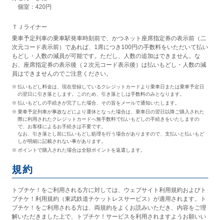
個室：420円
ＴＪライナー
乗車予定列車の乗車駅発車時刻前で、かつネット座席指定券の表示前（二
次元コード表示前）であれば、1席につき100円の手数料をいただいて払い
もどし・人数の減員が可能です。ただし、人数の追加はできません。な
お、座席指定券の表示後（２次元コード表示後）は払いもどし・人数の減
員はできませんのでご注意ください。
払いもどし料金は、現在登録しているクレジットカードより乗車日または乗車予定日
の翌日に引き落とします。このため、引き落としは手数料のみとなります。
払いもどしの手続きが完了した場合、その旨をメールで通知いたします。
乗車予定列車が事故などにより運休となった場合は、乗車日の翌日以降ご購入された
際に利用されたクレジットカードへ無手数料で払いもどしの手続きをいたしますの
で、お客様によるお手続きは不要です。
なお、引き落とし前に払いもどし処理を行う場合がありますので、支払いと払いもど
しが明細に記載されない事があります。
ポイントで購入された場合は全額ポイントを返還します。
規約
トブチケ！をご利用される方に対しては、ウェブサイト利用規約およびト
ブチケ！利用規約（東武鉄道チケットレスサービス）が適用されます。ト
ブチケ！をご利用される方は、両規約をよくお読みいただき、内容をご理
解いただきました上で、トブチケ！サービスを利用されますようお願いい