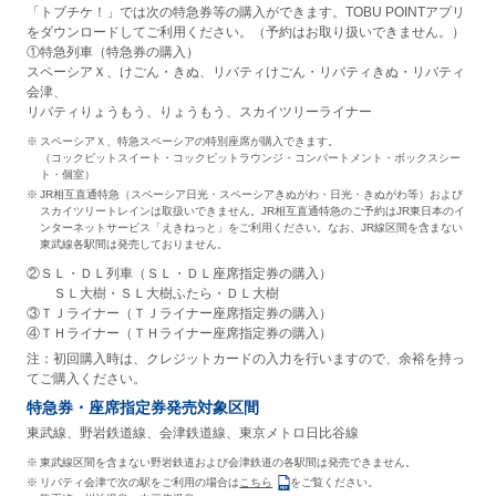
「トブチケ！」では次の特急券等の購入ができます。TOBU POINTアプリ
をダウンロードしてご利用ください。（予約はお取り扱いできません。）
①特急列車（特急券の購入）
スペーシアＸ、けごん・きぬ、リバティけごん・リバティきぬ・リバティ
会津、
リバティりょうもう、りょうもう、スカイツリーライナー
スペーシアＸ、特急スペーシアの特別座席が購入できます。
（コックピットスイート・コックピットラウンジ・コンパートメント・ボックスシー
ト・個室）
JR相互直通特急（スペーシア日光・スペーシアきぬがわ・日光・きぬがわ等）および
スカイツリートレインは取扱いできません。JR相互直通特急のご予約はJR東日本のイ
ンターネットサービス「えきねっと」をご利用ください。なお、JR線区間を含まない
東武線各駅間は発売しておりません。
②ＳＬ・ＤＬ列車（ＳＬ・ＤＬ座席指定券の購入）
ＳＬ大樹・ＳＬ大樹ふたら・ＤＬ大樹
③ＴＪライナー（ＴＪライナー座席指定券の購入）
④ＴＨライナー（ＴＨライナー座席指定券の購入）
注：初回購入時は、クレジットカードの入力を行いますので、余裕を持っ
てご購入ください。
特急券・座席指定券発売対象区間
東武線、野岩鉄道線、会津鉄道線、東京メトロ日比谷線
東武線区間を含まない野岩鉄道および会津鉄道の各駅間は発売できません。
リバティ会津で次の駅をご利用の場合は
こちら
をご覧ください。