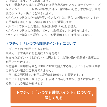
い場合は、ポイントで決済します。
なお、乗車人数を減らす場合または特別座席からスタンダードシート・プ
レミアムシート・一般席への変更に伴う一部の払いもどし手数料は、変更
後のクレジット決済に合算されます。
• ポイントで購入した特急券等の払いもどしは、購入した際のポイントか
ら手数料を差し引き、残額をポイントで返還します。
• ポイントで購入した場合、領収証は発行いたしません。
• ポイントで購入した場合、ボーナス乗得ポイントは付与します。
• ポイントで購入した場合、いつでも乗得ポイントは付与しません。
トブチケ！「いつでも乗得ポイント」について
トブチケ！のご利用で１％を付与！
東武カードで決済すると更に４％を付与！
たまったポイントは1ポイント=1円として、お買い物や特急券・乗車にご
利用いただけます。
※特急券・座席指定券をTOBU POINTで購入する際、ポイントが購入金額
に満たない場合はご利用できません。
（例：510円区間をご利用の場合は510ポイント必要です。）
※ポイントは乗車日翌日から３日以降に付与しますが、別々に付与するた
め数日ずれる場合があります
トブチケ！「いつでも乗得ポイント」について
詳しく見る