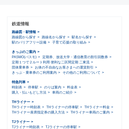
鉄道情報
路線図・駅情報
路線図から探す
路線名から探す
駅名から探す
駅のバリアフリー設備
子育て応援の取り組み
きっぷのご案内
PASMO(パスモ)
定期券、放送大学・通信教育の割引回数券
定期１つで２ルート利用 便利な二区間定期 二東流
団体乗車券
お体の不自由なお客さまへの運賃割引
きっぷ・乗車券のご利用案内
その他のご利用について
特急列車
時刻表
停車駅
のりば案内
料金表
購入・払いもどし方法
車両のご紹介
THライナー
THライナー時刻表
THライナーの停車駅
THライナー料金
THライナー座席指定券の購入方法
THライナー車両のご案内
TJライナー
TJライナー時刻表
TJライナーの停車駅