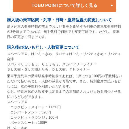
TOBU POINTについて詳しく見る
購入後の乗車区間・列車・日時・座席位置の変更について
購入列車の発車時刻の前までおよび変更を希望する列車の乗車駅発車時刻
の3分前までであれば、無手数料で何回でも変更可能です。ただし、乗車
日の変更は１回までです。
購入後の払いもどし・人数変更について
スペーシアＸ、けごん・きぬ、リバティけごん・リバティきぬ・リバティ
会津
リバティりょうもう、りょうもう、スカイツリーライナー
ＳＬ大樹・ＳＬ大樹ふたら、ＤＬ大樹、ＴＨライナー
乗車予定列車の乗車駅発車時刻前であれば、1席につき100円の手数料をい
ただいて払いもどし・人数の減員が可能です。また、特別座席の払いもど
しには、次の手数料を別途いただきます。
なお、特別座席の人数変更は定員までの追加購入および人数を減少させる
払いもどしができます。
スペーシアＸ
コックピットスイート：1,050円
コンパートメント：520円
コックピットラウンジ：100円
ボックスシート：100円
けごん・きぬ