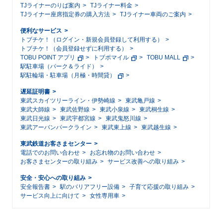
TJライナーのりば案内
TJライナー料金
TJライナー座席指定券の購入方法
TJライナー車両のご案内
便利なサービス
トブチケ！（ログイン・新規会員登録して利用する）
トブチケ！（会員登録せずに利用する）
TOBU POINT アプリ
トブポマイル
TOBU MALL
駅駐車場（パーク＆ライド）
駅駐輪場・駐車場（月極・時間貸）
遅延証明書
東武スカイツリーライン・伊勢崎線
東武亀戸線
東武大師線
東武佐野線
東武小泉線
東武桐生線
東武日光線
東武宇都宮線
東武鬼怒川線
東武アーバンパークライン
東武東上線
東武越生線
東武鉄道お客さまセンター
電話でのお問い合わせ
お忘れ物のお問い合わせ
お客さまセンターの取り組み
サービス改善への取り組み
安全・安心への取り組み
安全報告書
駅のバリアフリー設備
子育て応援の取り組み
サービス向上に向けて
女性専用車