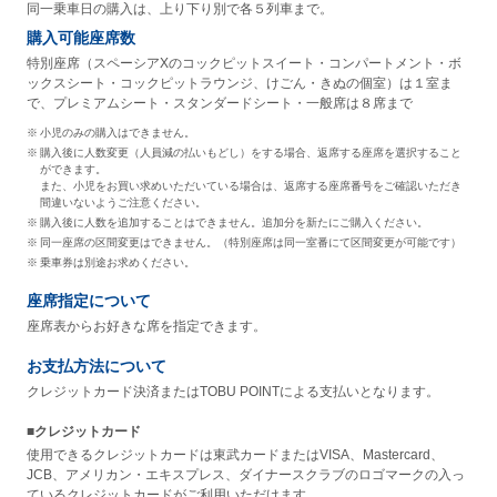
同一乗車日の購入は、上り下り別で各５列車まで。
購入可能座席数
特別座席（スペーシアXのコックピットスイート・コンパートメント・ボ
ックスシート・コックピットラウンジ、けごん・きぬの個室）は１室ま
で、プレミアムシート・スタンダードシート・一般席は８席まで
小児のみの購入はできません。
購入後に人数変更（人員減の払いもどし）をする場合、返席する座席を選択すること
ができます。
また、小児をお買い求めいただいている場合は、返席する座席番号をご確認いただき
間違いないようご注意ください。
購入後に人数を追加することはできません。追加分を新たにご購入ください。
同一座席の区間変更はできません。（特別座席は同一室番にて区間変更が可能です）
乗車券は別途お求めください。
座席指定について
座席表からお好きな席を指定できます。
お支払方法について
クレジットカード決済またはTOBU POINTによる支払いとなります。
■クレジットカード
使用できるクレジットカードは東武カードまたはVISA、Mastercard、
JCB、アメリカン・エキスプレス、ダイナースクラブのロゴマークの入っ
ているクレジットカードがご利用いただけます。