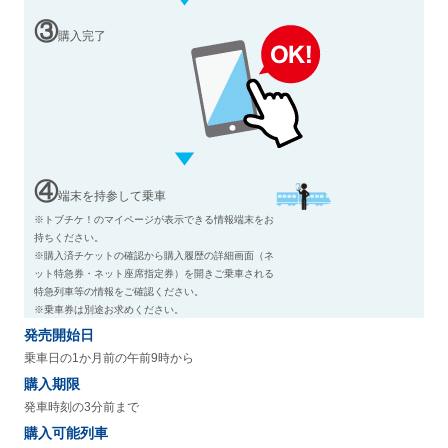
③
購入完了
④
端末を持参して乗車
※トブチケ！のマイページが表示できる情報端末をお
持ちください。
※購入済チケットの確認から購入履歴の詳細画面（ネ
ット特急券・ネット座席指定券）を開きご乗車される
特急列車等の情報をご確認ください。
※乗車券は別途お求めください。
発売開始日
乗車日の1か月前の午前9時から
購入期限
発車時刻の3分前まで
購入可能列車