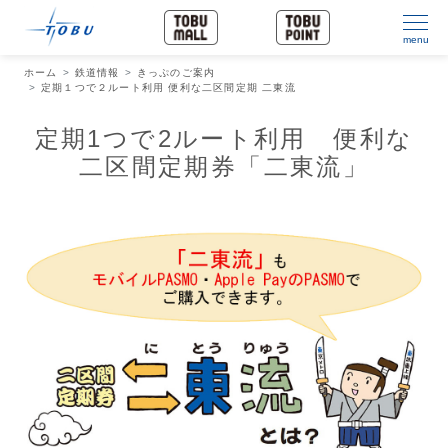
menu
ホーム
鉄道情報
きっぷのご案内
定期１つで２ルート利用 便利な二区間定期 二東流
定期1つで2ルート利用 便利な
二区間定期券「二東流」