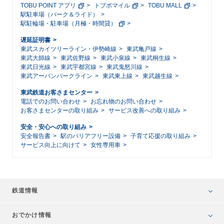
TOBU POINT アプリ
トブポマイル
TOBU MALL
駅駐車場（パーク＆ライド）
駅駐輪場・駐車場（月極・時間貸）
遅延証明書
東武スカイツリーライン・伊勢崎線
東武亀戸線
東武大師線
東武佐野線
東武小泉線
東武桐生線
東武日光線
東武宇都宮線
東武鬼怒川線
東武アーバンパークライン
東武東上線
東武越生線
東武鉄道お客さまセンター
電話でのお問い合わせ
お忘れ物のお問い合わせ
お客さまセンターの取り組み
サービス改善への取り組み
安全・安心への取り組み
安全報告書
駅のバリアフリー設備
子育て応援の取り組み
サービス向上に向けて
女性専用車
鉄道情報
おでかけ情報