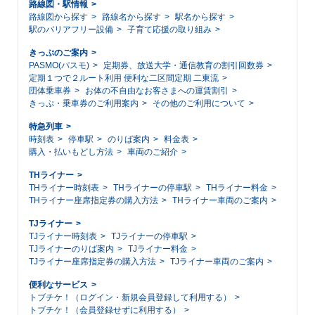
路線図・駅情報
路線図から探す
路線名から探す
駅名から探す
駅のバリアフリー設備
子育て応援の取り組み
きっぷのご案内
PASMO(パスモ)
定期券、放送大学・通信教育の割引回数券
定期１つで２ルート利用 便利な二区間定期 二東流
団体乗車券
お体の不自由なお客さまへの運賃割引
きっぷ・乗車券のご利用案内
その他のご利用について
特急列車
時刻表
停車駅
のりば案内
料金表
購入・払いもどし方法
車両のご紹介
THライナー
THライナー時刻表
THライナーの停車駅
THライナー料金
THライナー座席指定券の購入方法
THライナー車両のご案内
TJライナー
TJライナー時刻表
TJライナーの停車駅
TJライナーのりば案内
TJライナー料金
TJライナー座席指定券の購入方法
TJライナー車両のご案内
便利なサービス
トブチケ！（ログイン・新規会員登録して利用する）
トブチケ！（会員登録せずに利用する）