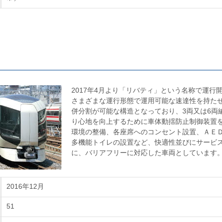
2017年4月より「リバティ」という名称で運行
さまざまな運行形態で運用可能な速達性を持た
併分割が可能な構造となっており、3両又は6両
り心地を向上するために車体動揺防止制御装置を搭
環境の整備、各座席へのコンセント設置、ＡＥ
多機能トイレの設置など、快適性並びにサービ
に、バリアフリーに対応した車両としています
2016年12月
51