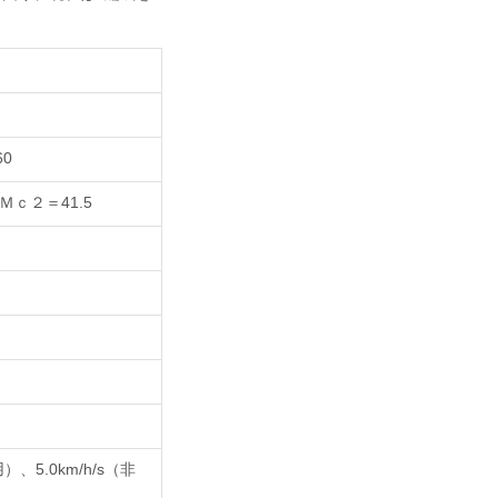
0
Ｍｃ２＝41.5
）、5.0km/h/s（非