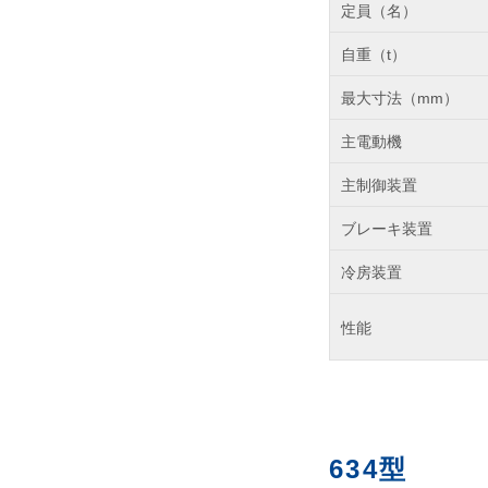
定員（名）
自重（t）
最大寸法（mm）
主電動機
主制御装置
ブレーキ装置
冷房装置
性能
634型