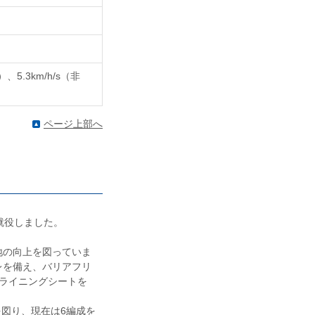
、5.3km/h/s（非
ページ上部へ
て就役しました。
の向上を図っていま
レを備え、バリアフリ
ライニングシートを
を図り、現在は6編成を