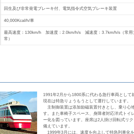
回生及び非常発電ブレーキ付、電気指令式空気ブレーキ装置
40,000Kcal/h/車
最高速度：130km/h 加速度：2.0km/h/s 減速度：3.7km/h/s（常用）
常）
1991年2月から1800系に代わる急行車両とし
現在は特急りょうもうとして運行しています。
主制御装置は添加励磁装置付きとし、乗り心地
す。また車椅子スペース、身障者対応洋式トイ
ー化を図っています。座席は2人掛け回転式リク
備えています。
1999年3月には、速度を向上して特急列車化