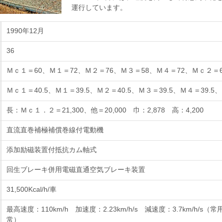
運行しています。
1990年12月
36
Ｍｃ１＝60、Ｍ１＝72、Ｍ２＝76、Ｍ３＝58、Ｍ４＝72、Ｍｃ２＝6
Ｍｃ１＝40.5、Ｍ１＝39.5、Ｍ２＝40.5、Ｍ３＝39.5、Ｍ４＝39.5、
長：Ｍｃ１．２＝21,300、他＝20,000 巾：2,878 高：4,200
直流直巻補極補償巻線付電動機
添加励磁装置付抵抗カム軸式
回生ブレーキ併用電磁直通空気ブレーキ装置
31,500Kcal/h/車
最高速度：110km/h 加速度：2.23km/h/s 減速度：3.7km/h/s（常用
常）