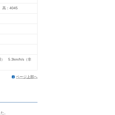
 高：4045
） 5.3km/h/s（非
ページ上部へ
した。