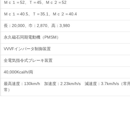
Ｍｃ１＝52、Ｔ＝45、Ｍｃ２＝52
Ｍｃ１＝40.5、Ｔ＝35.1、Ｍｃ２＝40.4
長：20,000、巾：2,870、高：3,980
永久磁石同期電動機（PMSM）
VVVFインバータ制御装置
全電気指令式ブレーキ装置
40,000Kcal/h/両
最高速度：130km/h 加速度：2.23km/h/s 減速度：3.7km/h/s（常用
常）