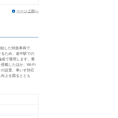
ページ上部へ
開始した特急車両で、
せるため、途中駅での
編成で運用します。乗
載したほか、Wi-Fi
Ｄの設置、車いす対応
ス向上を図るととも
。