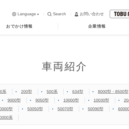
Language
Search
お問い合わせ
おでかけ情報
企業情報
車両紹介
00系
200型
500系
634型
8000型・8500型
9000型
9050型
10000型
10030型
20
0000型
50050型
50070型
50090型
6000
0000系