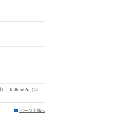
）、5.3km/h/s（非
ページ上部へ