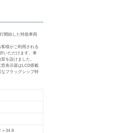
で運行開始した特急車両
客様がご利用される
択いただけます。車
的室を設けました。
窓表示器はLCD搭載
質なフラッグシップ特
＝34.8