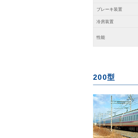
ブレーキ装置
冷房装置
性能
200型