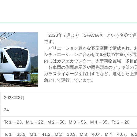
2023年７月より「SPACIA X」という名称
です。
バリエーション豊かな客室空間で構成され、お
シチュエーションに合わせて6種類の客室から選
内にはカフェカウンター、大型荷物置場、多目
各車両の側面表示器や両先頭車のデッキ部の天
ガラスサイネージを採用するなど、進化した上
急として運行しています。
2023年3月
24
Tc１＝23、M１＝22、M２＝56、M３＝56、M４＝35、Tc２＝20
Tc１＝35.9、M１＝41.2、M２＝38.9、M３＝40.4、M４＝40.7、Tc２