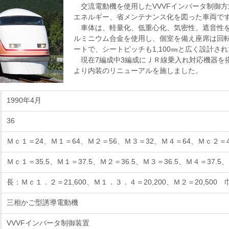
交流電動機を使用したVVVFインバータ制御方
エネルギー、省メンテナンス化を図った車両で
車体は、軽量化、低重心化、気密性、遮音性を
ルミニウム合金を使用し、個室を備え座席は回
ートで、シートピッチも1,100㎜と広く設計さ
現在7編成中3編成にＪＲ線乗入れ対応機器を搭
より内装のリニューアルを施しました。
1990年4月
36
Ｍｃ１＝24、Ｍ１＝64、Ｍ２＝56、Ｍ３＝32、Ｍ４＝64、Ｍｃ２＝4
Ｍｃ１＝35.5、Ｍ１＝37.5、Ｍ２＝36.5、Ｍ３＝36.5、Ｍ４＝37.5、
長：Ｍｃ１．２＝21,600、Ｍ１．３．４＝20,200、Ｍ２＝20,500 巾：
三相かご型誘導電動機
VVVFインバータ制御装置