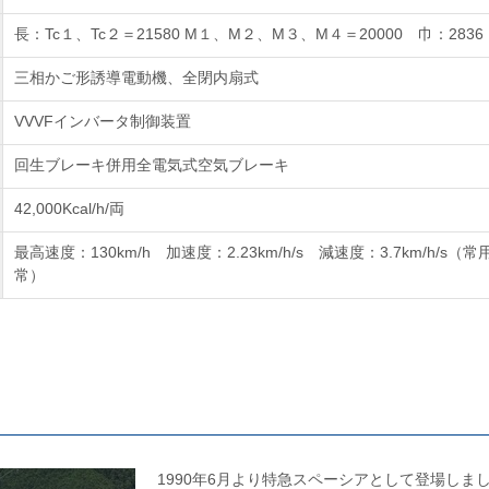
長：Tc１、Tc２＝21580 M１、M２、M３、M４＝20000 巾：2836
三相かご形誘導電動機、全閉内扇式
VVVFインバータ制御装置
回生ブレーキ併用全電気式空気ブレーキ
42,000Kcal/h/両
最高速度：130km/h 加速度：2.23km/h/s 減速度：3.7km/h/s（常用
常）
1990年6月より特急スペーシアとして登場しま