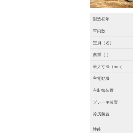
製造初年
車両数
定員（名）
自重（t）
最大寸法（mm）
主電動機
主制御装置
ブレーキ装置
冷房装置
性能