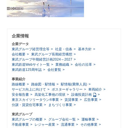
企業情報
企業データ
東武グループ経営理念等
社是・信条
基本方針
会社概要
東武グループ長期経営構想
東武グループ中期経営計画2024～2027
東武鉄道Webサイト一覧
業務組織
会社の沿革
東武鉄道125周年誌
会社要覧
事業紹介
路線概要
路線図・駅情報
駅情報(乗降人員)
サービス向上に向けて
ポスターギャラリー
車両紹介
安全報告書
高架化工事他の現状
設備投資計画
東京スカイツリータウン®事業
賃貸事業
広告事業
分譲・賃貸住宅事業
まちづくり事業
東武グループ
東武グループの概要
グループ会社一覧
運輸事業
不動産事業
レジャー産業
流通事業
その他事業