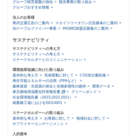
グループ経営基盤の強化
観光事業の取り組み
グループおすすめ情報
法人のお客様
東武交通広告のご案内
スカイツリータウン広告媒体のご案内
光ケーブルファイバー事業
PASMO加盟店募集のご案内
サステナビリティ
サステナビリティへの考え方
サステナビリティへの考え方
ステークホルダーとのコミュニケーション
環境負荷低減に向けた取り組み
基本的な考え方
気候変動に対して
CO2排出量削減
再生可能エネルギーの活用（PPAなど）
森林資源・水資源の保全と生物多様性の維持
環境データ
東京都地球温暖化対策報告書
グリーンボンド
社会環境報告書（2023,2022,2021）
南栗橋工場におけるISO14001
ステークホルダーへの取り組み
基本的な考え方
お客様に対して
地域社会に対して
サプライヤーエンゲージメント
人的資本