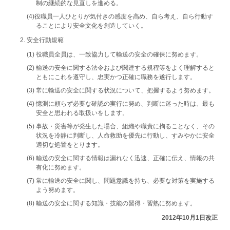
制の継続的な見直しを進める。
(4)役職員一人ひとりが気付きの感度を高め、自ら考え、自ら行動す
ることにより安全文化を創造していく。
安全行動規範
(1) 役職員全員は、一致協力して輸送の安全の確保に努めます。
(2) 輸送の安全に関する法令および関連する規程等をよく理解すると
ともにこれを遵守し、忠実かつ正確に職務を遂行します。
(3) 常に輸送の安全に関する状況について、把握するよう努めます。
(4) 憶測に頼らず必要な確認の実行に努め、判断に迷った時は、最も
安全と思われる取扱いをします。
(5) 事故・災害等が発生した場合、組織や職責に拘ることなく、その
状況を冷静に判断し、人命救助を優先に行動し、すみやかに安全
適切な処置をとります。
(6) 輸送の安全に関する情報は漏れなく迅速、正確に伝え、情報の共
有化に努めます。
(7) 常に輸送の安全に関し、問題意識を持ち、必要な対策を実施する
よう努めます。
(8) 輸送の安全に関する知識・技能の習得・習熟に努めます。
2012年10月1日改正