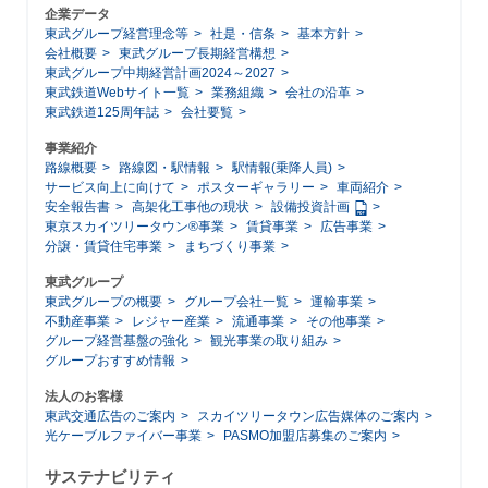
企業データ
東武グループ経営理念等
社是・信条
基本方針
会社概要
東武グループ長期経営構想
東武グループ中期経営計画2024～2027
東武鉄道Webサイト一覧
業務組織
会社の沿革
東武鉄道125周年誌
会社要覧
事業紹介
路線概要
路線図・駅情報
駅情報(乗降人員)
サービス向上に向けて
ポスターギャラリー
車両紹介
安全報告書
高架化工事他の現状
設備投資計画
東京スカイツリータウン®事業
賃貸事業
広告事業
分譲・賃貸住宅事業
まちづくり事業
東武グループ
東武グループの概要
グループ会社一覧
運輸事業
不動産事業
レジャー産業
流通事業
その他事業
グループ経営基盤の強化
観光事業の取り組み
グループおすすめ情報
法人のお客様
東武交通広告のご案内
スカイツリータウン広告媒体のご案内
光ケーブルファイバー事業
PASMO加盟店募集のご案内
サステナビリティ