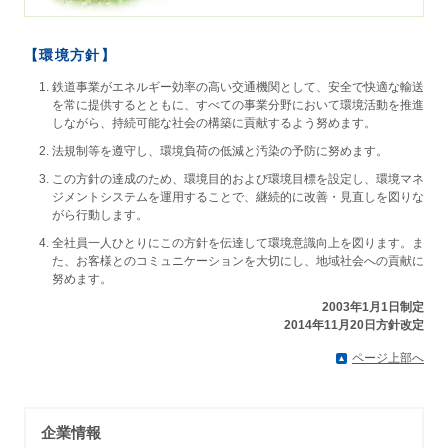
【環境方針】
鉄道事業がエネルギー効率の高い交通機関として、安全で快適な輸送
を常に提供するとともに、すべての事業分野において環境活動を推進
しながら、持続可能な社会の構築に貢献するよう努めます。
法規制等を遵守し、環境負荷の低減と汚染の予防に努めます。
この方針の達成のため、環境目的および環境目標を設定し、環境マネ
ジメントシステムを運用することで、継続的に改善・見直しを図りな
がら行動します。
全社員一人ひとりにこの方針を伝達して環境意識向上を図ります。ま
た、お客様とのコミュニケーションを大切にし、地域社会への貢献に
努めます。
2003年1月1日制定
2014年11月20日方針改定
ページ上部へ
企業情報