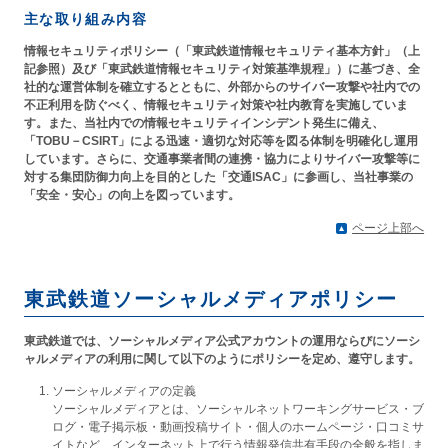
主な取り組み内容
情報セキュリティポリシー（「東武鉄道情報セキュリティ基本方針」（上
記参照）及び「東武鉄道情報セキュリティ対策基準規程」）に基づき、全
社的な運営体制を確立するとともに、外部からのサイバー攻撃や社内での
不正利用を防ぐべく、情報セキュリティ対策や社内教育を実施していま
す。また、当社内での情報セキュリティインシデント発生に備え、
「TOBU－CSIRT」による迅速・適切な対応等を図る体制を明確化し運用
しています。さらに、交通事業者間の連携・協力によりサイバー攻撃等に
対する集団防御力向上を目的とした「交通ISAC」に参画し、当社事業の
「安全・安心」の向上を図っています。
ページ上部へ
東武鉄道ソーシャルメディアポリシー
東武鉄道では、ソーシャルメディア公式アカウントの運用ならびにソーシ
ャルメディアの利用に関して以下のようにポリシーを定め、遵守します。
ソーシャルメディアの定義
ソーシャルメディアとは、ソーシャルネットワーキングサービス・ブ
ログ・電子掲示板・動画投稿サイト・個人のホームページ・口コミサ
イトなど、インターネット上で行う情報発信共有手段の全般を指しま