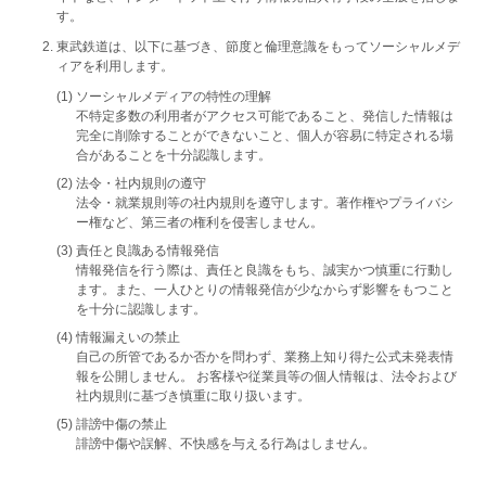
す。
東武鉄道は、以下に基づき、節度と倫理意識をもってソーシャルメデ
ィアを利用します。
(1) ソーシャルメディアの特性の理解
不特定多数の利用者がアクセス可能であること、発信した情報は
完全に削除することができないこと、個人が容易に特定される場
合があることを十分認識します。
(2) 法令・社内規則の遵守
法令・就業規則等の社内規則を遵守します。著作権やプライバシ
ー権など、第三者の権利を侵害しません。
(3) 責任と良識ある情報発信
情報発信を行う際は、責任と良識をもち、誠実かつ慎重に行動し
ます。また、一人ひとりの情報発信が少なからず影響をもつこと
を十分に認識します。
(4) 情報漏えいの禁止
自己の所管であるか否かを問わず、業務上知り得た公式未発表情
報を公開しません。 お客様や従業員等の個人情報は、法令および
社内規則に基づき慎重に取り扱います。
(5) 誹謗中傷の禁止
誹謗中傷や誤解、不快感を与える行為はしません。