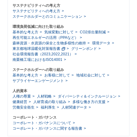
サステナビリティへの考え方
サステナビリティへの考え方
ステークホルダーとのコミュニケーション
環境負荷低減に向けた取り組み
基本的な考え方
気候変動に対して
CO2排出量削減
再生可能エネルギーの活用（PPAなど）
森林資源・水資源の保全と生物多様性の維持
環境データ
東京都地球温暖化対策報告書
グリーンボンド
社会環境報告書（2023,2022,2021）
南栗橋工場におけるISO14001
ステークホルダーへの取り組み
基本的な考え方
お客様に対して
地域社会に対して
サプライヤーエンゲージメント
人的資本
人権の尊重
人材戦略
ダイバーシティ＆インクルージョン
健康経営
人材育成の取り組み
多様な働き方の支援
労働安全衛生
福利厚生
人材関連データ
コーポレート・ガバナンス
コーポレート・ガバナンスについて
コーポレート・ガバナンスに関する報告書