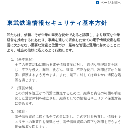
ページ上部へ
東武鉄道情報セキュリティ基本方針
私たちは、信頼こそが企業の重要な使命であると認識し、より確実な企業
経営を推進するにあたり、事業を通して収集した全ての電子情報資産を経
営に欠かせない重要な資産と位置づけ、厳格な管理と運用に努めることに
より、社会の信頼に応えるよう行動します。
（基本主旨）
全ての事業活動に関わる電子情報資産に対し、適切な管理対策を講
じ、不正な侵入、漏洩、改ざん、破壊、不正な使用、利用妨害から確
実に保護するよう努めます。また、是正に対しては速やかに適切な処
置を講じます。
（運営体制）
この方針を適正かつ円滑に推進するために、組織と責任の範囲を明確
化した運営体制を確立させ、組織としての情報セキュリティ保護対策
に努めます。
（教育）
電子情報資産に接する全ての者に対し、この方針を教育し、情報セキ
ュリティの重要性を認識させ、電子情報資産の適正な利用を行うよう
周知徹底を図ります。