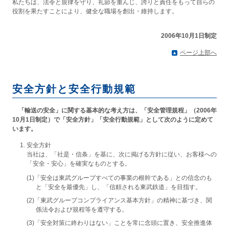
私たちは、法令と規律を守り、礼節を重んじ、誇りと責任をもって自らの
役割を果たすことにより、健全な職場を創出・維持します。
2006年10月1日制定
ページ上部へ
安全方針と安全行動規範
「輸送の安全」に関する基本的な考え方は、「安全管理規程」（2006年
10月1日制定）で「安全方針」「安全行動規範」として次のように定めて
います。
安全方針
当社は、「社是・信条」を基に、次に掲げる方針に従い、お客様への
「安全・安心」を確実なものとする。
(1)「安全は東武グループすべての事業の根幹である」との信念のも
と「安全を最優先」し、「信頼される東武鉄道」を目指す。
(2)「東武グループコンプライアンス基本方針」の精神に基づき、関
係法令および規程等を遵守する。
(3)「安全対策に終わりはない」ことを常に念頭に置き、安全推進体