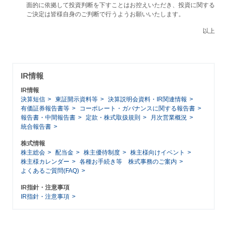
面的に依拠して投資判断を下すことはお控えいただき、投資に関する
ご決定は皆様自身のご判断で行うようお願いいたします。
以上
IR情報
IR情報
決算短信
東証開示資料等
決算説明会資料・IR関連情報
有価証券報告書等
コーポレート・ガバナンスに関する報告書
報告書・中間報告書
定款・株式取扱規則
月次営業概況
統合報告書
株式情報
株主総会
配当金
株主優待制度
株主様向けイベント
株主様カレンダー
各種お手続き等 株式事務のご案内
よくあるご質問(FAQ)
IR指針・注意事項
IR指針・注意事項