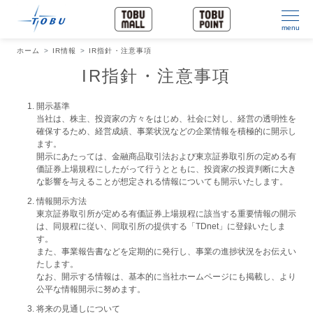
menu
ホーム
IR情報
IR指針・注意事項
IR指針・注意事項
開示基準
当社は、株主、投資家の方々をはじめ、社会に対し、経営の透明性を
確保するため、経営成績、事業状況などの企業情報を積極的に開示し
ます。
開示にあたっては、金融商品取引法および東京証券取引所の定める有
価証券上場規程にしたがって行うとともに、投資家の投資判断に大き
な影響を与えることが想定される情報についても開示いたします。
情報開示方法
東京証券取引所が定める有価証券上場規程に該当する重要情報の開示
は、同規程に従い、同取引所の提供する「TDnet」に登録いたしま
す。
また、事業報告書などを定期的に発行し、事業の進捗状況をお伝えい
たします。
なお、開示する情報は、基本的に当社ホームページにも掲載し、より
公平な情報開示に努めます。
将来の見通しについて