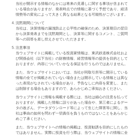
当社が開示する情報のなかには将来の見通しに関する事項が含まれて
いる場合がありますが、発表時点での情報に基づく予想であり、経済
情勢等の変化によって大きく異なる結果となる可能性がございます。
沈黙期間について
当社は、決算情報の漏洩防止と公平性の確保のため、決算期日の翌日
から決算発表までを沈黙期間とし、決算等に関するコメント、ご質問
等への回答を差し控えさせていただきます。
注意事項
当ウェブサイトに掲載している投資家情報は、東武鉄道株式会社およ
び関係会社（以下当社）の財務情報、経営情報等の提供を目的として
おりますが、内容についていかなる保証を行うものではありません。
また、当ウェブサイトにおいては、当社が同取引所等に開示している
情報の全てが掲載されていない場合または開示している情報とは異な
った表現がなされている場合があり、予告なしに内容を変更し、また
は削除する場合もありますので、あらかじめご承知おきください。
当ウェブサイトに情報を掲載する際には、当社は細心の注意を払って
おりますが、掲載した情報に誤りがあった場合や、第三者によるデー
タの改ざん、データダウンロード等によって生じた障害等に関し、当
社は事由の如何を問わず一切責任を負うものではないことをあらかじ
めご了承ください。
また、当ウェブサイトへの情報の掲載は、投資勧誘を目的にしたもの
ではありません。実際に投資を行う際は、当ウェブサイトの情報に全