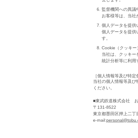
監督機関への異議
お客様等は、当社
個人データを提供
個人データを提供
す。
Cookie（クッキ
当社は、クッキー
統計分析等に利用
［個人情報等及び特定
当社の個人情報等及び
ください。
■東武鉄道株式会社 
〒131-8522
東京都墨田区押上二丁目1
e-mail:
personal@tobu.