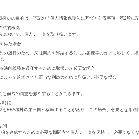
取扱いの目的は、下記の「個人情報保護法に基づく公表事項」第2項に
の法的根拠
合において、個人データを取り扱います。
意を得た場合
契約の履行のため、又は契約を締結する前にお客様等の要求に応じて手続
場合
する法的義務を遵守するために取扱いが必要な場合
者によって追求された正当な利益のために取扱いが必要な場合
でも前号の同意を撤回することができます。
タ移転
タをEEA域外の第三国へ移転することがあり、この場合、必要となる適
期間
目的を達成するために必要な期間内で個人データを保持し、必要でなく