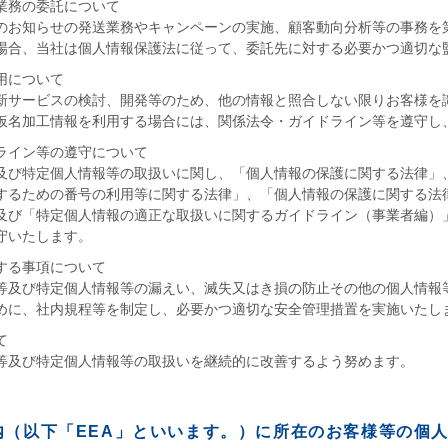
業務の委託について
のお知らせの発送業務やキャンペーンの実施、顧客動向分析等の事務を
場合、当社は個人情報保護法に従って、委託先に対する必要かつ適切な
用について
新サービスの検討、開発等のため、他の情報と照合しない限りお客様を
仮名加工情報を利用する場合には、関係法令・ガイドライン等を遵守し
ライン等の遵守について
及び特定個人情報等の取扱いに関し、「個人情報の保護に関する法律」
するための番号の利用等に関する法律」、「個人情報の保護に関する法
及び「特定個人情報の適正な取扱いに関するガイドライン（事業者編）
守いたします。
する事項について
等及び特定個人情報等の漏えい、滅失又はき損の防止その他の個人情報
めに、社内規程等を制定し、必要かつ適切な安全管理措置を実施いたし
て
等及び特定個人情報等の取扱いを継続的に改善するよう努めます。
内（以下「EEA」といいます。）に所在のお客様等の個