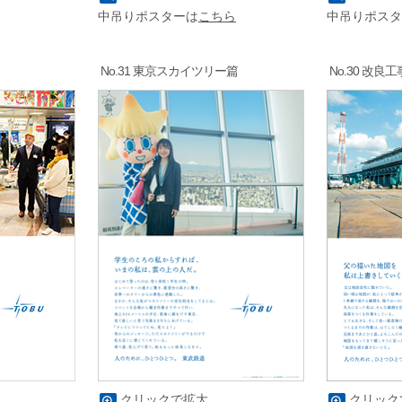
中吊りポスターは
こちら
中吊りポスタ
No.31 東京スカイツリー篇
No.30 改良
クリックで拡大
クリック