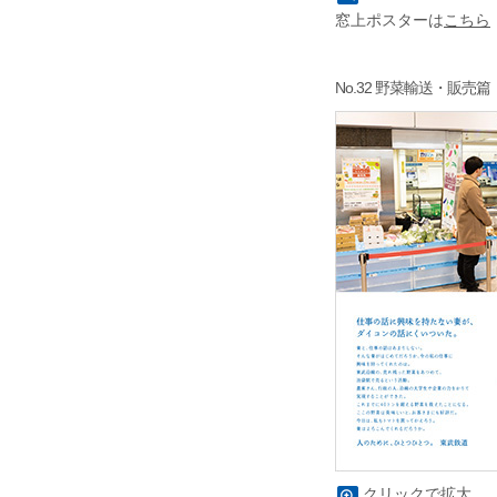
窓上ポスターは
こちら
No.32 野菜輸送・販売篇
クリックで拡大