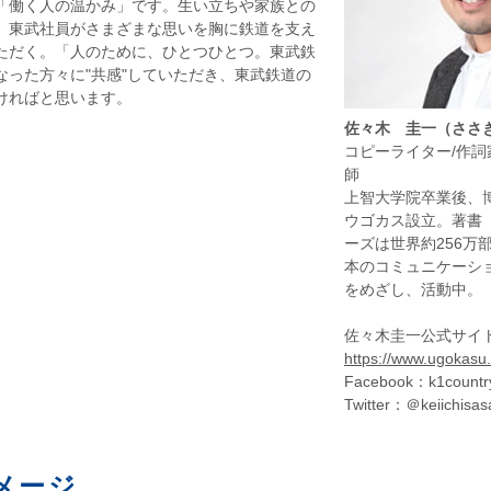
「働く人の温かみ」です。生い立ちや家族との
、東武社員がさまざまな思いを胸に鉄道を支え
ただく。「人のために、ひとつひとつ。東武鉄
なった方々に"共感"していただき、東武鉄道の
ければと思います。
佐々木 圭一（ささ
コピーライター/作詞
師
上智大学院卒業後、
ウゴカス設立。著書
ーズは世界約256万
本のコミュニケーシ
をめざし、活動中。
佐々木圭一公式サイ
https://www.ugokasu.
Facebook：k1countr
Twitter：＠keiichisas
メージ