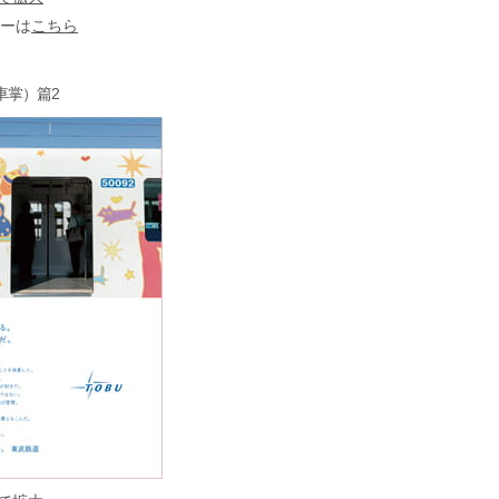
ーは
こちら
（車掌）篇2