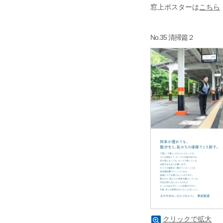
窓上ポスターは
こちら
No.35 清掃篇２
クリックで拡大