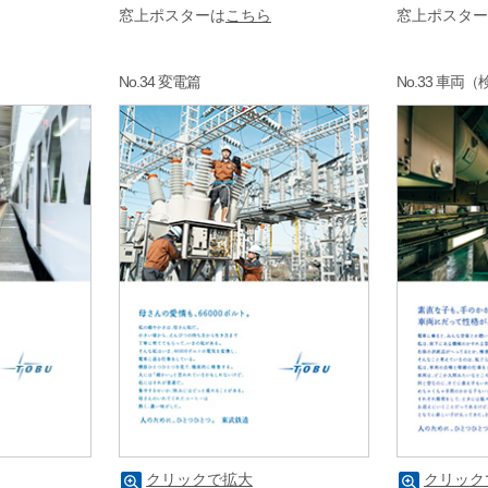
窓上ポスターは
こちら
窓上ポスター
No.34 変電篇
No.33 車両
クリックで拡大
クリック