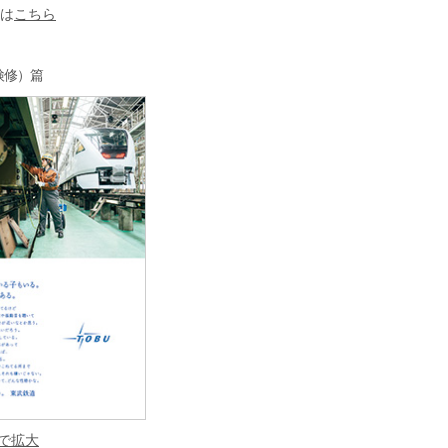
は
こちら
（検修）篇
で拡大