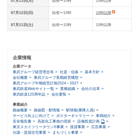
07月13日(月)
始発〜10時
10時以降
07月12日(日)
始発〜10時
10時以降
07月11日(土)
始発〜10時
10時以降
企業情報
企業データ
東武グループ経営理念等
社是・信条
基本方針
会社概要
東武グループ長期経営構想
東武グループ中期経営計画2024～2027
東武鉄道Webサイト一覧
業務組織
会社の沿革
東武鉄道125周年誌
会社要覧
事業紹介
路線概要
路線図・駅情報
駅情報(乗降人員)
サービス向上に向けて
ポスターギャラリー
車両紹介
安全報告書
高架化工事他の現状
設備投資計画
東京スカイツリータウン®事業
賃貸事業
広告事業
分譲・賃貸住宅事業
まちづくり事業