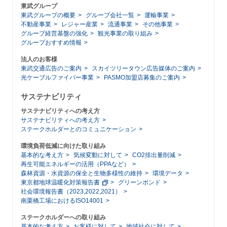
東武グループ
東武グループの概要
グループ会社一覧
運輸事業
不動産事業
レジャー産業
流通事業
その他事業
グループ経営基盤の強化
観光事業の取り組み
グループおすすめ情報
法人のお客様
東武交通広告のご案内
スカイツリータウン広告媒体のご案内
光ケーブルファイバー事業
PASMO加盟店募集のご案内
サステナビリティ
サステナビリティへの考え方
サステナビリティへの考え方
ステークホルダーとのコミュニケーション
環境負荷低減に向けた取り組み
基本的な考え方
気候変動に対して
CO2排出量削減
再生可能エネルギーの活用（PPAなど）
森林資源・水資源の保全と生物多様性の維持
環境データ
東京都地球温暖化対策報告書
グリーンボンド
社会環境報告書（2023,2022,2021）
南栗橋工場におけるISO14001
ステークホルダーへの取り組み
基本的な考え方
お客様に対して
地域社会に対して