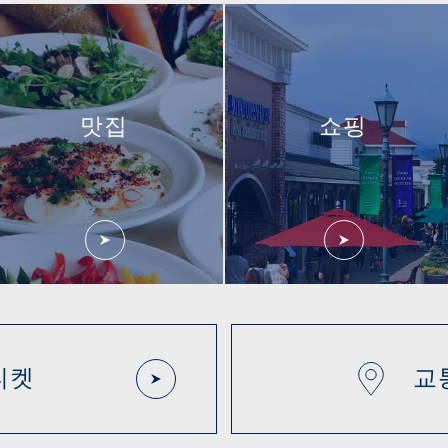
맛집
쇼핑
티켓
교