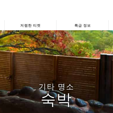
저렴한 티켓
특급 정보
기타 명소
숙박