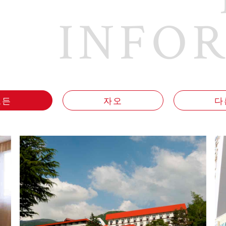
INFO
모든
자오
다