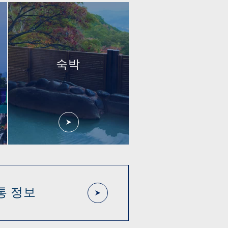
숙박
통 정보