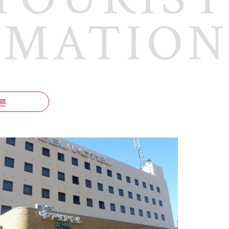
RMATION
른