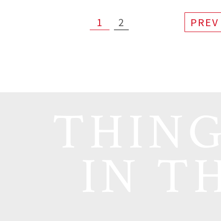
1
2
PREV
THING
IN T