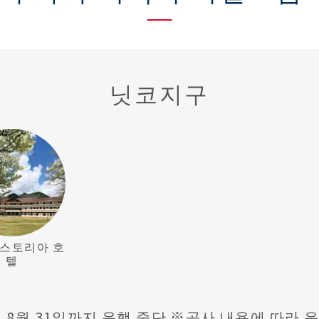
닛코지구
아스토리아 호
텔
7년 8월 31일까지 운행 중단 ※공사 내용에 따라