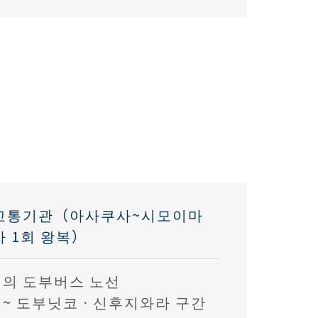
 교통기관（아사쿠사~시모이마
차 1회 왕복）
의 도부버스 노선
 ~ 도부닛코ㆍ신후지와라 구간