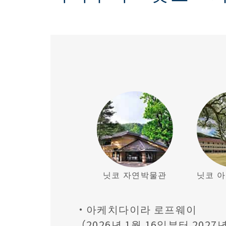
닛코 자연박물관
닛코 
・아케치다이라 로프웨이
（2026년 1월 16일부터 202