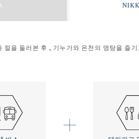
A
NIKK
절을 둘러본 후 , 기누가와 온천의 명탕을 즐기
＆버스
테마파크 