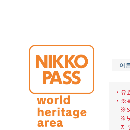
어
유
※
※
※
지