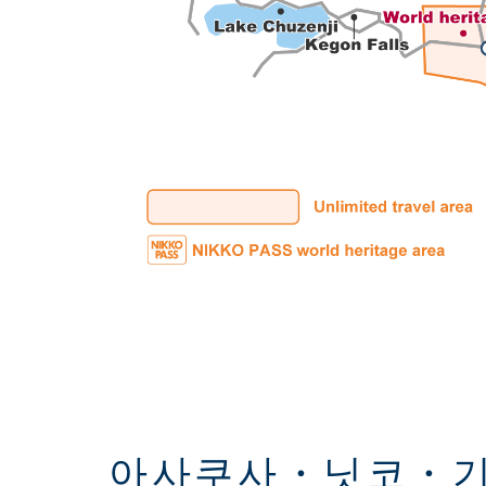
아사쿠사・닛코・기