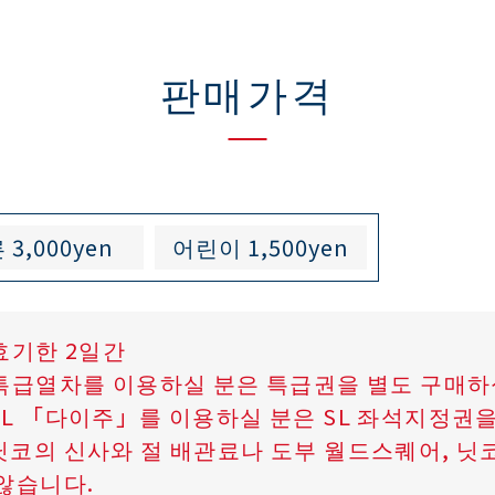
판매가격
른
3,000
어린이
1,500
효기한 2일간
특급열차를 이용하실 분은 특급권을 별도 구매하
SL 「다이주」를 이용하실 분은 SL 좌석지정권
닛코의 신사와 절 배관료나 도부 월드스퀘어, 닛
 않습니다.