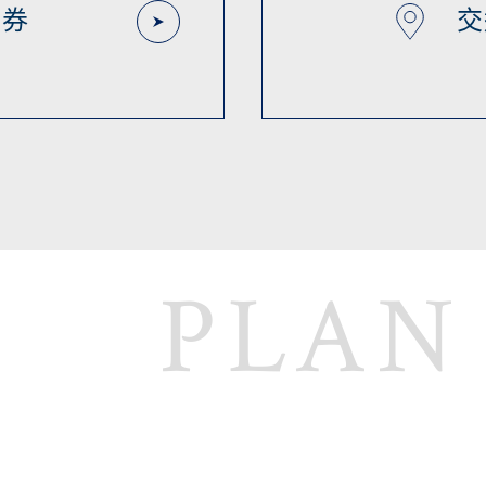
票券
交
PLAN