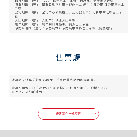
館林地區（運行：Tutuji 觀光巴士）館林・板倉線、多多良巡迴線
佐野地區（運行：關東自動車）市內巡迴巴士 運行：佐野市 佐野市營巴士
全線
足利地區（運行：足利中心觀光巴士、足利出租車）足利市生活線巴士全
線
太田地區（運行：太田市）環城太田全線
桐生地區（運行：桐生朝日自動車）織女巴士全線
伊勢崎地區（運行：伊勢崎市）伊勢崎市社區巴士全線（免費運行）
售票處
淺草站 / 淺草旅行中心以及下述東武線各站內均有出售。
淺草〜川俁、杉戶高野台〜南栗橋、小村井〜龜戶、船橋〜大宮
※押上、大師前除外
優惠票券 一览页面