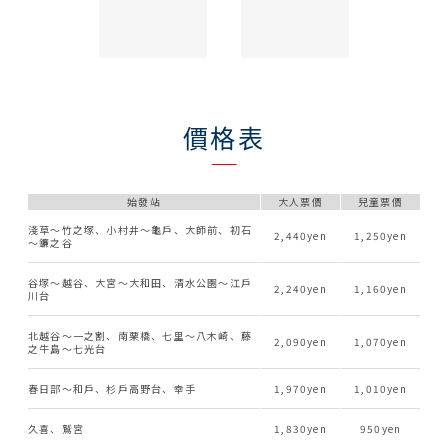
價格表
始發站
大人票價
兒童票價
淺草〜竹之塚、小村井〜龜戶、大師前、初石
2,440
1,250
〜鐮之谷
谷塚〜越谷、大宮〜大和田、清水公園〜江戶
2,240
1,160
川台
北越谷〜一之割、南栗橋、七里〜八木崎、藤
2,090
1,070
之牛島〜七光台
春日部〜和戶、杉戶高野台、幸手
1,970
1,010
久喜、鷲宮
1,830
950