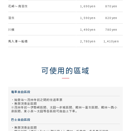
花崎〜南羽生
1,690
870
羽生
1,590
820
川俁
1,490
780
馬入澤〜船橋
2,780
1,410
可使用的區域
電車自由區段
始發站〜茂林寺前之間的往返車票
無限次乘坐區間
※茂林寺前～伊勢崎區間、太田～赤城區間、館林～葛生區間、館林～西小
泉區間、東小泉～太田等各區段可自由上下車。
巴士自由區段
無限次乘坐區間