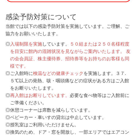
感染予防対策について
当館では以下の感染予防対策を実施しています。ご理解、ご
協力をお願いいたします。
◎
入場制限を実施
しています。
５０組または２５０名様程度
を目安に館内の混雑状況を見ながらご案内いたします。 友
の会会員証、株主優待券、招待券等をお持ちのお客様も同
様です。
◎
ご入館時に
検温などの健康チェック
を実施します。３７.
５℃以上の発熱、咳・咽頭痛などの症状がある方はご入館
をお断りいたします。
◎
再入館はお断りしています。
必要な食べ物等はご入館前に
ご準備ください。
◎
休憩コーナーは席数を減らしています。
◎
ベビーカー・車いすの貸出は中止しています。
◎
授乳室はご利用いただけません。
◎
換気のため、ドア・窓を開放し、一部エリアではエアコン