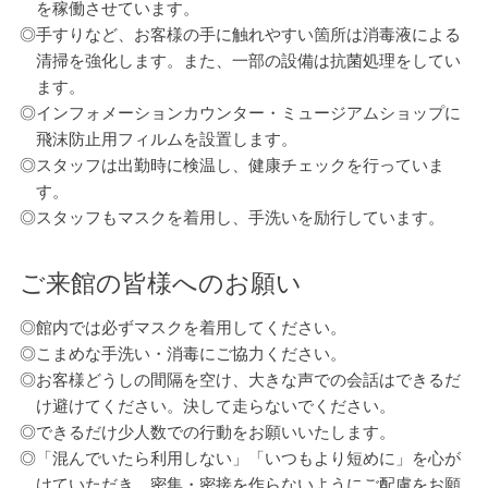
を稼働させています。
◎
手すりなど、お客様の手に触れやすい箇所は消毒液による
清掃を強化します。また、一部の設備は抗菌処理をしてい
ます。
◎
インフォメーションカウンター・ミュージアムショップに
飛沫防止用フィルムを設置します。
◎
スタッフは出勤時に検温し、健康チェックを行っていま
す。
◎
スタッフもマスクを着用し、手洗いを励行しています。
ご来館の皆様へのお願い
◎
館内では必ずマスクを着用してください。
◎
こまめな手洗い・消毒にご協力ください。
◎
お客様どうしの間隔を空け、大きな声での会話はできるだ
け避けてください。決して走らないでください。
◎
できるだけ少人数での行動をお願いいたします。
◎
「混んでいたら利用しない」「いつもより短めに」を心が
けていただき、密集・密接を作らないようにご配慮をお願