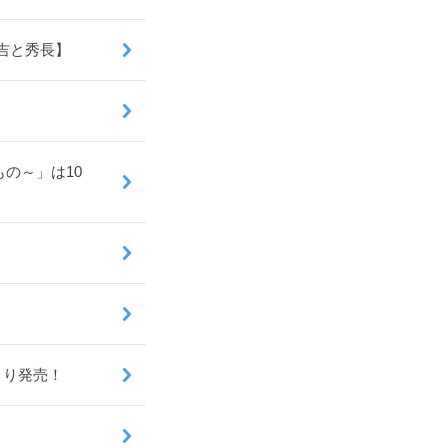
秀吉と秀長】
の～」は10
より発売！