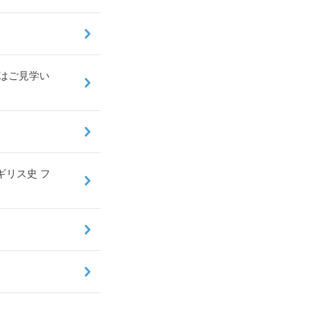
内はご見学い
ギリス史 フ