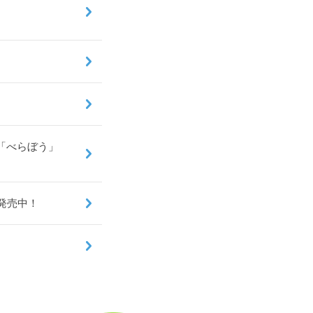
図「べらぼう」
発売中！