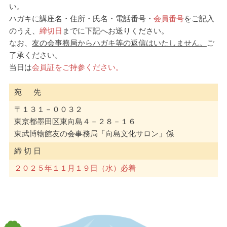
い。
ハガキに講座名・住所・氏名・電話番号・
会員番号
をご記入
のうえ、
締切日
までに下記へお送りください。
なお、
友の会事務局からハガキ等の返信はいたしません。
ご
了承ください。
当日は
会員証をご持参ください。
宛 先
〒１３１－００３２
東京都墨田区東向島４－２８－１６
東武博物館友の会事務局「向島文化サロン」係
締 切 日
２０２５年１１月１９日（水）必着