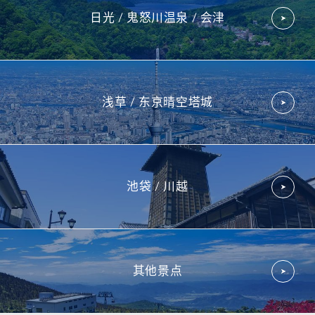
日光 /
鬼怒川温泉 /
会津
浅草 /
东京晴空
塔城
池袋 / 川越
其他景点