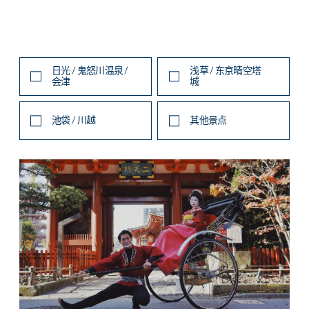
日光 / 鬼怒川温泉 /
浅草 / 东京晴空塔
会津
城
池袋 / 川越
其他景点