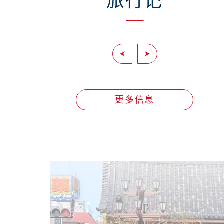
旅行记
天-从
从东京晴空塔出发 追寻葛饰北齐的足迹探
访墨田老街
更多信息
2018/4/13