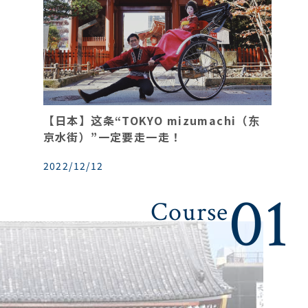
【日本】这条“TOKYO mizumachi（东
京水街）”一定要走一走！
2022/12/12
02
04
03
01
Course
Course
Course
Course