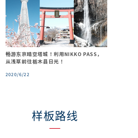
畅游东京晴空塔城！利用NIKKO PASS，
如
从浅草前往栃木县日光！
下
2020/6/22
202
样板路线