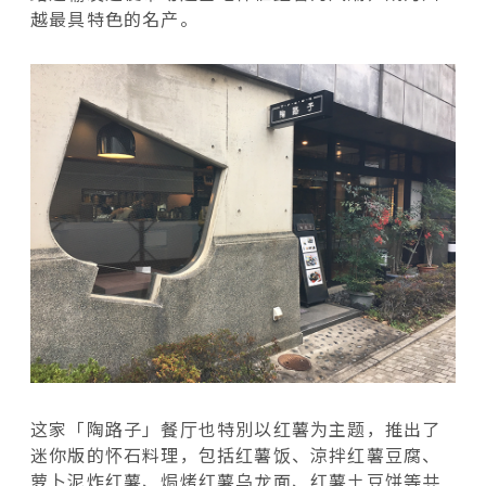
越最具特色的名产。
这家「陶路子」餐厅也特別以红薯为主题，推出了
迷你版的怀石料理，包括红薯饭、涼拌红薯豆腐、
萝卜泥炸红薯、焗烤红薯乌龙面、红薯土豆饼等共