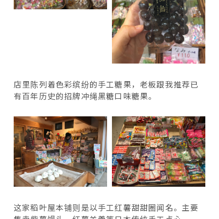
店里陈列着色彩缤纷的手工糖果，老板跟我推荐已
有百年历史的招牌冲绳黑糖口味糖果。
这家稻叶屋本铺则是以手工红薯甜甜圈闻名。主要
售卖紫薯馒头、红薯羊羹等日本传统手工点心。