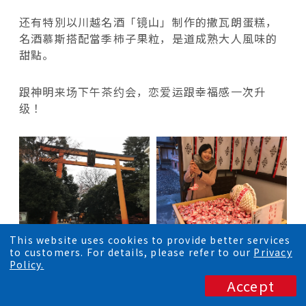
还有特別以川越名酒「镜山」制作的撒瓦朗蛋糕，
名酒慕斯搭配當季柿子果粒，是道成熟大人風味的
甜點。
跟神明来场下午茶约会，恋爱运跟幸福感一次升
级！
This website uses cookies to provide better services
to customers. For details, please refer to our
Privacy
来到冰川神社不免俗的还是要来钓一下良缘鲷签，
Policy.
祈求良缘。
Accept