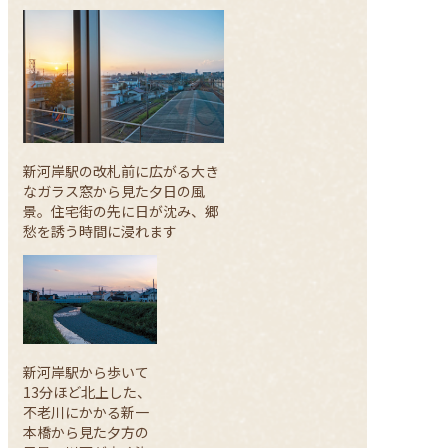
MIYA バターサンド
11
「パズル」でアタマの体操
スリザーリンク編
12
新河岸駅の改札前に広がる大き
バックナンバー
なガラス窓から見た夕日の風
景。住宅街の先に日が沈み、郷
13
愁を誘う時間に浸れます
最新号
新河岸駅から歩いて
プレゼントがあたる！
13分ほど北上した、
読者アンケート募集中！
不老川にかかる新一
本橋から見た夕方の