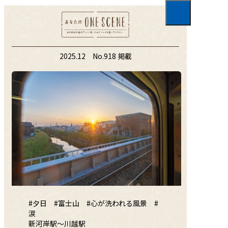
01
TOP
2025.12 No.918 掲載
02
あなたのONE SCENE
新河岸駅～川越駅
03
クロストーク
春風亭一之輔さん
04
こよみ、くらし。
すす払い
#夕日 #富士山 #心が洗われる風景 #
涙
05
新河岸駅～川越駅