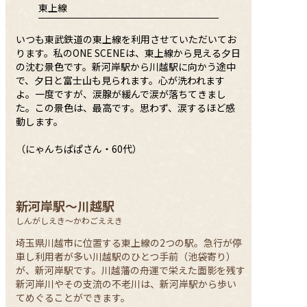
東上線
ちょっと、そこまで
鐘ケ淵編
いつも東武鉄道の東上線を利用させていただいてお
ります。私のONE SCENEは、東上線から見える夕日
06
の沈む景色です。新河岸駅から川越駅に向かう途中
で、夕日と富士山も見られます。心が洗われます
おとなの私のセルフケア
よ。一度ですが、涙腺が緩んで涙が落ちてきまし
3分間の魔法の話
た。この景色は、最高です。思わず、涙するほど感
動します。
07
（にゃんちぱぱさん・60代）
アートのはなし
08
Window on TOBU
新河岸駅～川越駅
09
しんがしえき～かわごええき
埼玉県川越市に位置する東上線の2つの駅。急行が停
東武沿線小説「てむちゃん」
車し利用者が多い川越駅のひとつ手前（池袋寄り）
10
が、新河岸駅です。川越藩の舟運で栄えた面影を残す
新河岸川やその支流の不老川は、新河岸駅から歩い
てみやげ、おもたせ、心づかい
てめぐることができます。