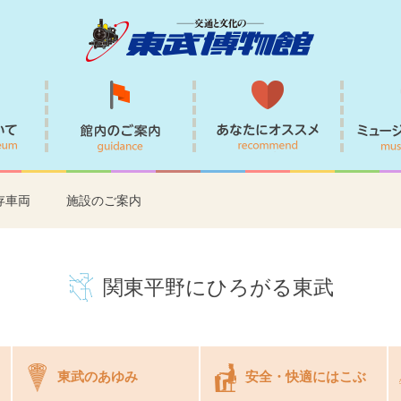
ご利用案内
館内案内
あなたに
存車両
施設のご案内
関東平野にひろがる東武
東武のあゆみ
安全・快適にはこぶ