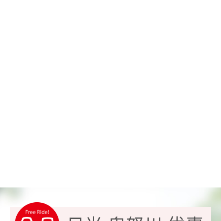
明智平缆车
此处独一无二的日光全
景
历史与自然
日光山中禅寺、立木观音
向着供奉着稀有观音像
的寺庙出发
历史与自然
中禅寺湖内燃机船
乘游览船感受湖面习习
的清风