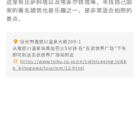
这里有比萨斜塔以及埃菲尔铁塔等，寻找自己国
日光是一个有着悠久历史的地
家的著名建筑也是乐趣之一，是非常适合拍照的
方，各种人工建筑与大自然的
景点。
鬼斧神工和谐共存。
只要来到这里，您就能够享受
到跨越时间之旅的真正魅力。
日光市鬼怒川温泉大原209-1
从鬼怒川温泉站乘坐巴士5分钟 在“东武世界广场”下车
即可到达东武世界广场站附近
https://www.tobu.co.jp/cn/sightseeing/nikk
o_kinugawa/tourism/12.html
历史与自然
日光东照宫
象征着日光的世界遗产
历史与自然