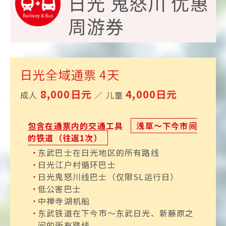
日光 鬼怒川 优惠
周游券
历史与自然
华严瀑布
日光全域通票
4天
落差97米，大自然的
魄力
8,000日元
4,000日元
成人
／ 儿童
包含在通票内的交通工具
浅草〜下今市间
的铁道（往返1次）
东武巴士在日光地区的所有路线
历史与自然
二荒山神社
日光江户村循环巴士
探索日光信仰的起源
日光鬼怒川线巴士（仅限SL运行日）
低公害巴士
中禅寺湖机船
东武铁道在下今市〜东武日光、新藤原之
间的所有路线