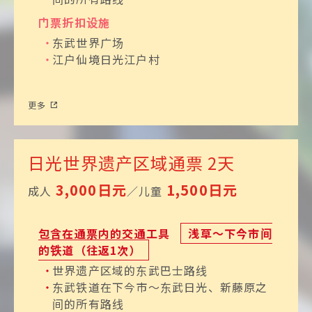
历史与自然
门票折扣设施
中禅寺湖
东武世界广场
熠熠生辉的日光首屈一
江户仙境日光江户村
指的名胜
更多
日光世界遗产区域通票
2天
历史与自然
泷尾神社
3,000日元
1,500日元
成人
／儿童
提升运气的灵地周游
包含在通票内的交通工具
浅草〜下今市间
的铁道（往返1次）
世界遗产区域的东武巴士路线
历史与自然
东武铁道在下今市〜东武日光、新藤原之
憾满渊
间的所有路线