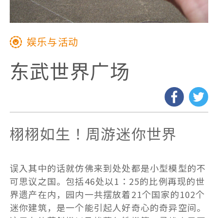
方，在享受这里的历史和文化
的同时，还能感受到大自然的
娱乐与活动
治愈力。
东武世界广场
交通信息
观光地图 (PDF)
栩栩如生！周游迷你世界
误入其中的话就仿佛来到处处都是小型模型的不
可思议之国。包括46处以1：25的比例再现的世
历史与自然
界遗产在内，园内一共摆放着21个国家的102个
迷你建筑，是一个能引起人好奇心的奇异空间。