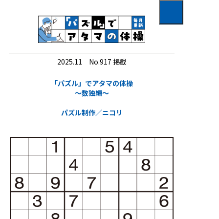
01
TOP
02
2025.11 No.917 掲載
あなたのONE SCENE
「パズル」でアタマの体操
～数独編～
新鎌ケ谷駅
03
パズル制作／ニコリ
クロストーク
荒井詩万さん
04
こよみ、くらし。
文化の日
05