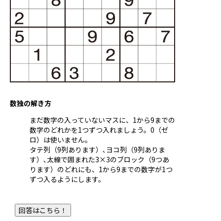
ちょっと、そこまで
朝霞編
06
おとなの私のセルフケア
アンバランスさに気づかされた話
07
数独の解き方
アートのはなし
まだ数字の入っていないマスに、1から9までの
08
数字のどれかを1つずつ入れましょう。0（ゼ
ロ）は使いません。
Window on TOBU
タテ列（9列あります）､ヨコ列（9列ありま
09
す）､太線で囲まれた3×3のブロック（9つあ
ります）のどれにも、1から9までの数字が1つ
東武沿線小説「てむちゃん」
ずつ入るようにします。
10
てみやげ、おもたせ、心づかい
回答はこちら！