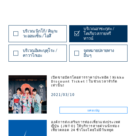
บริเวณอาซะกุสะ /
บริเวณ นิกโก้ / คินุกะ
โตเกียว สกายทรี
วะออนเซ็น / ไอสึ
ทาวน์
บริเวณอิเคะบุคุโระ /
จุดหมายปลายทาง
คาวาโกเอะ
อื่น ๆ
เปิดขายบัตรโดยสารราคาประหยัด！Nikko
Discount Ticket！ในช่วงเวลาจำกัด
เท่านั้น!
2021/03/10
แคมเปญ
องค์การส่งเสริมการท่องเที่ยวแห่งประเทศ
ญี่ปุ่น (JNTO) ให้บริการสายด่วนนักท่อง
เที่ยวตลอด 24 ชั่วโมงโดยไม่มีวันหยุด