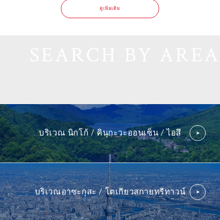
ดูเพิ่มเติม
SEARCH BY AREA
บริเวณ นิกโก้ /
คินุกะวะออนเซ็น /
ไอสึ
บริเวณอาซะกุสะ /
โตเกียวสกายทรีทาวน์