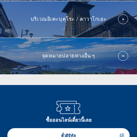
บริเวณอิเคะบุคุโระ / คาวาโกเอะ
จุดหมายปลายทางอื่น ๆ
ซื้อออนไลน์เดี๋ยวนี้เลย
ตั๋วดิจิทัล