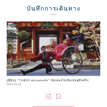
บันทึกการเดินทาง
[ญี่ปุ่น] “TOKYO mizumachi” ต้องลองไปเดินเล่นดูสักครั้ง!
[อยู่ติดกับโตเกียว] เที่ยวย่านถนนเมืองเก่าคาวาโกเอะใกล้โตเกียว
Tochigi: พาเที่ยวนิกโก้ จากโตเกียวด้วย NIKKO PASS แวะสนุกที่
เต็มอิ่มในหนึ่งวัน เพลิดเพลินทุกที่และรอบ ๆ ของ TOKYO SKYTREE®
Amazing AIZU : 2 วัน 1 คืนอันรื่นเริงท่ามกลางธรรมชาติ เมืองอน
ต้อนรับอย่างอบอุ่นในทุกสัมผัสที่ย่านคินุกะวะ ออนเซ็นและยุนิชีงาวะ
ย้อนเวลาสัมผัส “เอโดะน้อย” ในหนึ่งวัน
Tokyo Skytree Town
– จากถนนหลังของอาซากุสะ
เซ็น หมู่บ้านโบราณและย่านชิคชิคแห่งเมืองไอซึ
ออนเซ็น
2022/12/12
2022/12/10
2020/06/22
2020/03/30
2019/12/25
2019/12/25