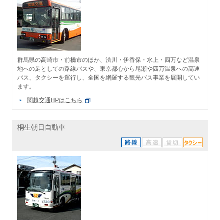
群馬県の高崎市・前橋市のほか、渋川・伊香保・水上・四万など温泉
地への足としての路線バスや、東京都心から尾瀬や四万温泉への高速
バス、タクシーを運行し、全国を網羅する観光バス事業を展開してい
ます。
関越交通HPはこちら
桐生朝日自動車