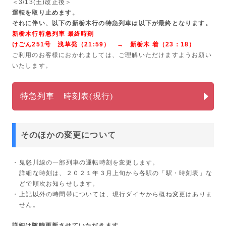
＜3/13(土)改正後＞
運転を取り止めます。
それに伴い、以下の新栃木行の特急列車は以下が最終となります。
新栃木行特急列車 最終時刻
けごん251号 浅草発（21:59） → 新栃木 着（23：18）
ご利用のお客様におかれましては、ご理解いただけますようお願い
いたします。
特急列車 時刻表(現行)
そのほかの変更について
鬼怒川線の一部列車の運転時刻を変更します。
詳細な時刻は、２０２１年３月上旬から各駅の「駅・時刻表」な
どで順次お知らせします。
上記以外の時間帯については、現行ダイヤから概ね変更はありま
せん。
詳細は随時更新させていただきます。