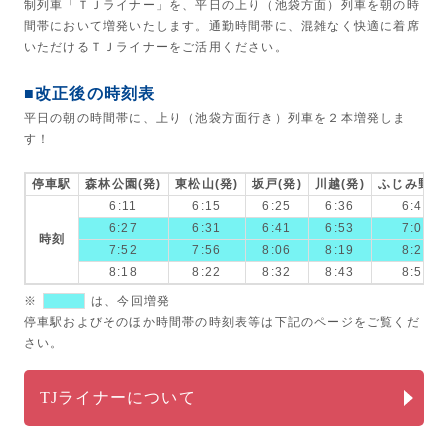
制列車「ＴＪライナー」を、平日の上り（池袋方面）列車を朝の時
間帯において増発いたします。通勤時間帯に、混雑なく快適に着席
いただけるＴＪライナーをご活用ください。
■改正後の時刻表
平日の朝の時間帯に、上り（池袋方面行き）列車を２本増発しま
す！
停車駅
森林公園(発)
東松山(発)
坂戸(発)
川越(発)
ふじみ野(発
6:11
6:15
6:25
6:36
6:43
6:27
6:31
6:41
6:53
7:00
時刻
7:52
7:56
8:06
8:19
8:26
8:18
8:22
8:32
8:43
8:50
※
は、今回増発
停車駅およびそのほか時間帯の時刻表等は下記のページをご覧くだ
さい。
TJライナーについて