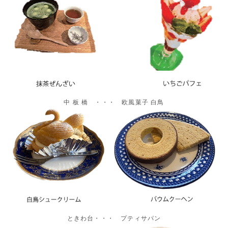
中 板 橋 ・・・ 欧風菓子 白鳥
ときわ台・・・ プティサパン