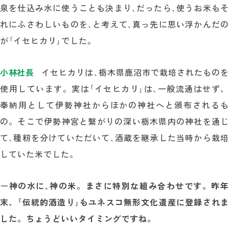
泉を仕込み水に使うことも決まり､だったら､使うお米もそ
れにふさわしいものを､と考えて､真っ先に思い浮かんだの
が｢イセヒカリ｣でした。
小林社長
イセヒカリは､栃木県鹿沼市で栽培されたものを
使用しています。実は｢イセヒカリ｣は､一般流通はせず、
奉納用として伊勢神社からほかの神社へと頒布されるも
の。そこで伊勢神宮と繋がりの深い栃木県内の神社を通じ
て､種籾を分けていただいて､酒蔵を継承した当時から栽培
していた米でした。
ー
神の水に､神の米。まさに特別な組み合わせです。昨年
末、｢伝統的酒造り｣もユネスコ無形文化遺産に登録されま
した。ちょうどいいタイミングですね。