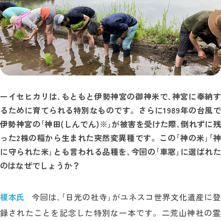
ー
イセヒカリは､もともと伊勢神宮の御神米で､神宮に奉納す
るために育てられる特別なものです。さらに1989年の台風で
伊勢神宮の｢神田(しんでん)※｣が被害を受けた際､倒れずに残
った2株の稲から生まれた突然変異種です。この｢神の米｣｢神
に守られた米｣とも言われる品種を､今回の｢車窓｣に選ばれた
のはなぜでしょうか？
榎本氏
今回は､｢日光の社寺｣がユネスコ世界文化遺産に登
録されたことを記念した特別な一本です。二荒山神社の霊