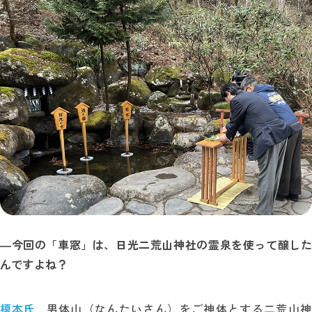
―
今回の「車窓」は、日光二荒山神社の霊泉を使って醸した
んですよね？
榎本氏
男体山（なんたいさん）をご神体とする二荒山神