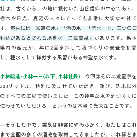
社は、古くからこの地に根付いた山岳信仰の中心であり、
栃木や日光、鹿沼の人々にとっても非常に大切な神社で
す。
境内には「知恵の水」「酒の水」「若水」と、三つの
利益があるとされる湧き水「二荒霊泉」
があります。栃
県内の蔵元が、年に2回参拝して酒づくりの安全を祈願
し、種水として拝戴する風習がある神聖な水です。
小林醸造･小林一三(以下､小林社長)
今回はその二荒霊泉を
300リットル、特別に汲ませていただき、運び、洗米以外
のすべての工程で使いました。この神聖な水を酒づくりに
使わせていただける、というのは本当に光栄なことです。
―
そうした中で、霊泉は非常にやわらかく、わたしはこれ
まで全国の多くの酒蔵を取材してきましたが、これほどま