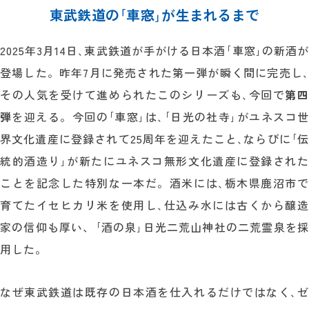
東武鉄道の｢車窓｣が生まれるまで
2025年3月14日､東武鉄道が手がける日本酒｢車窓｣の新酒が
登場した。昨年7月に発売された第一弾が瞬く間に完売し､
その人気を受けて進められたこのシリーズも､今回で
第
弾
を迎える。今回の｢車窓｣は､｢日光の社寺｣がユネスコ世
界文化遺産に登録されて25周年を迎えたこと､ならびに｢伝
統的酒造り｣が新たにユネスコ無形文化遺産に登録された
ことを記念した特別な一本だ。酒米には､栃木県鹿沼市で
育てたイセヒカリ米を使用し､仕込み水には古くから醸造
家の信仰も厚い、｢酒の泉｣日光二荒山神社の二荒霊泉を採
用した。
なぜ東武鉄道は既存の日本酒を仕入れるだけではなく､ゼ