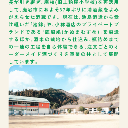
長が引き継ぎ､廃校(旧上粕尾小学校)を再活用
して､鹿沼市におよそ37年ぶりに清酒蔵をよみ
がえらせた酒蔵です。現在は､池島酒造から受
け継いだ｢池錦｣や､小林酒店のプライベートブ
ランドである｢鹿沼娘(かぬまむすめ)｣を製造
するほか､酒米の栽培から仕込み､瓶詰めまで
の一連の工程を自ら体験できる､注文ごとのオ
ーダーメイド酒づくりを事業の柱として展開
しています。