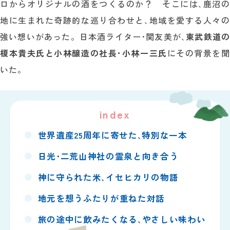
ロからオリジナルの酒をつくるのか？ そこには､鹿沼の
地に生まれた奇跡的な巡り合わせと､地域を愛する人々の
強い想いがあった。日本酒ライター･関友美が､
東武鉄道の
榎本貴夫氏と小林醸造の社長･小林一三氏
にその背景を聞
いた。
index
世界遺産25周年に寄せた､
特別な一本
日光･二荒山神社の霊泉と
向き合う
神に守られた米､イセヒカリの
物語
地元を想うふたりが重ねた
対話
旅の途中に飲みたくなる､やさしい
味わい