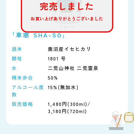
完売しました
お買い上げありがとうございました
｢車窓 SHA-S
｣
Ō
酒米
鹿沼産
イセヒカリ
酵母
1801 号
水
二荒山神社
二荒霊泉
精米歩合
50%
アルコール度
15%(無加水)
数
販売価格
1,480円(300ml)/
3,180円(720ml)