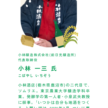
小林醸造株式会社
(前日光醸造所)
代表取締役
小林 一三 氏
こばやし いちぞう
小林酒店(栃木県鹿沼市)の二代目で､
ソムリエ。東京農業大学醸造学科卒
業。発酵学の第一人者･小泉武夫教授
に師事。｢いつかは自分も地酒をつく
る｣と願い続け､2021年3月､ついに夢