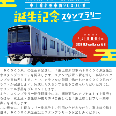
「９００００系」の誕生を記念し、「東上線新型車両９００００系誕生記
念スタンプラリー」を開催します。スタンプ設置５駅を巡り、各駅のスタ
ンプを重ね押しすることで、カラフルな印影で描かれた９００００系のイ
ラストが完成します。完成したスタンプ台紙をご提示いただいた方には、
オリジナル景品をプレゼントします。
また、スタンプラリー開催期間中には、関連商品のカプセルトイを販売す
るほか、東上線・越生線が乗り降り自由となる「東上線１日フリー乗車
券」を発売します。
この機会に、お得なフリー乗車券をご利用いただきながら、東上線沿線を
巡り、９００００系誕生記念スタンプラリーをお楽しみください。