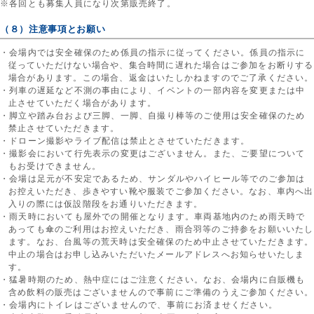
※各回とも募集人員になり次第販売終了。
（８）注意事項とお願い
・会場内では安全確保のため係員の指示に従ってください。係員の指示に
従っていただけない場合や、集合時間に遅れた場合はご参加をお断りする
場合があります。この場合、返金はいたしかねますのでご了承ください。
・列車の遅延など不測の事由により、イベントの一部内容を変更または中
止させていただく場合があります。
・脚立や踏み台および三脚、一脚、自撮り棒等のご使用は安全確保のため
禁止させていただきます。
・ドローン撮影やライブ配信は禁止とさせていただきます。
・撮影会において行先表示の変更はございません。また、ご要望について
もお受けできません。
・会場は足元が不安定であるため、サンダルやハイヒール等でのご参加は
お控えいただき、歩きやすい靴や服装でご参加ください。なお、車内へ出
入りの際には仮設階段をお通りいただきます。
・雨天時においても屋外での開催となります。車両基地内のため雨天時で
あっても傘のご利用はお控えいただき、雨合羽等のご持参をお願いいたし
ます。なお、台風等の荒天時は安全確保のため中止させていただきます。
中止の場合はお申し込みいただいたメールアドレスへお知らせいたしま
す。
・猛暑時期のため、熱中症にはご注意ください。なお、会場内に自販機も
含め飲料の販売はございませんので事前にご準備のうえご参加ください。
・会場内にトイレはございませんので、事前にお済ませください。