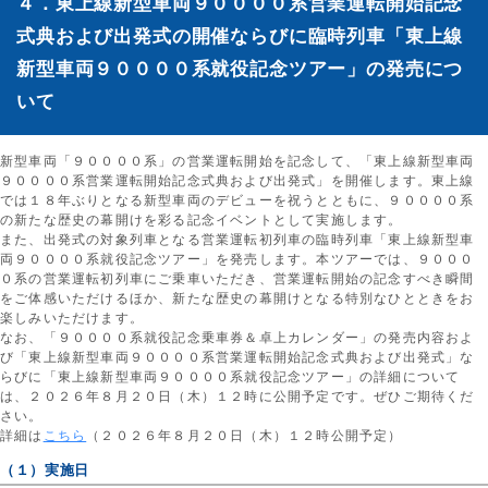
４．東上線新型車両９００００系営業運転開始記念
式典および出発式の開催ならびに臨時列車「東上線
新型車両９００００系就役記念ツアー」の発売につ
いて
新型車両「９００００系」の営業運転開始を記念して、「東上線新型車両
９００００系営業運転開始記念式典および出発式」を開催します。東上線
では１８年ぶりとなる新型車両のデビューを祝うとともに、９００００系
の新たな歴史の幕開けを彩る記念イベントとして実施します。
また、出発式の対象列車となる営業運転初列車の臨時列車「東上線新型車
両９００００系就役記念ツアー」を発売します。本ツアーでは、９０００
０系の営業運転初列車にご乗車いただき、営業運転開始の記念すべき瞬間
をご体感いただけるほか、新たな歴史の幕開けとなる特別なひとときをお
楽しみいただけます。
なお、「９００００系就役記念乗車券＆卓上カレンダー」の発売内容およ
び「東上線新型車両９００００系営業運転開始記念式典および出発式」な
らびに「東上線新型車両９００００系就役記念ツアー」の詳細について
は、２０２６年８月２０日（木）１２時に公開予定です。ぜひご期待くだ
さい。
詳細は
こちら
（２０２６年８月２０日（木）１２時公開予定）
（１）実施日