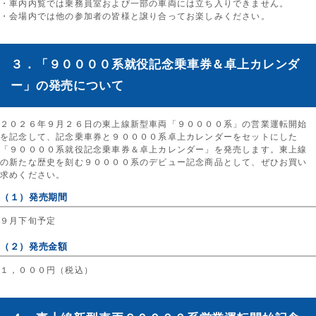
・車内内覧では乗務員室および一部の車両には立ち入りできません。
・会場内では他の参加者の皆様と譲り合ってお楽しみください。
３．「９００００系就役記念乗車券＆卓上カレンダ
ー」の発売について
２０２６年９月２６日の東上線新型車両「９００００系」の営業運転開始
を記念して、記念乗車券と９００００系卓上カレンダーをセットにした
「９００００系就役記念乗車券＆卓上カレンダー」を発売します。東上線
の新たな歴史を刻む９００００系のデビュー記念商品として、ぜひお買い
求めください。
（１）発売期間
９月下旬予定
（２）発売金額
１，０００円（税込）