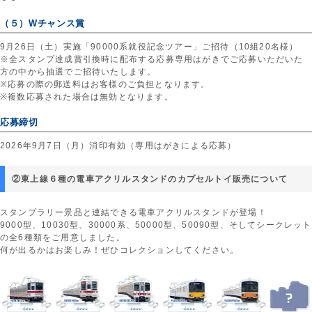
（５）Wチャンス賞
9月26日（土）実施「90000系就役記念ツアー」ご招待（10組20名様）
※全スタンプ達成賞引換時に配布する応募専用はがきでご応募いただいた
方の中から抽選でご招待いたします。
※応募の際の郵送料はお客様のご負担となります。
※複数応募された場合は無効となります。
応募締切
2026年9月7日（月）消印有効（専用はがきによる応募）
②東上線６種の電車アクリルスタンドのカプセルトイ販売について
スタンプラリー景品と連結できる電車アクリルスタンドが登場！
9000型、10030型、30000系、50000型、50090型、そしてシークレット
の全6種類をご用意しました。
何が出るかはお楽しみ！ぜひコレクションしてください。