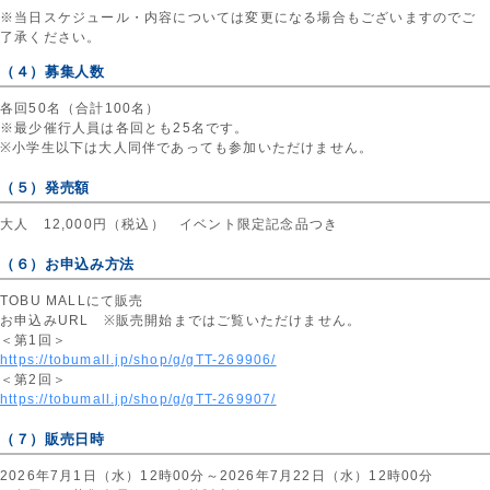
※当日スケジュール・内容については変更になる場合もございますのでご
了承ください。
（４）募集人数
各回50名（合計100名）
※最少催行人員は各回とも25名です。
※小学生以下は大人同伴であっても参加いただけません。
（５）発売額
大人 12,000円（税込） イベント限定記念品つき
（６）お申込み方法
TOBU MALLにて販売
お申込みURL ※販売開始まではご覧いただけません。
＜第1回＞
https://tobumall.jp/shop/g/gTT-269906/
＜第2回＞
https://tobumall.jp/shop/g/gTT-269907/
（７）販売日時
2026年7月1日（水）12時00分～2026年7月22日（水）12時00分