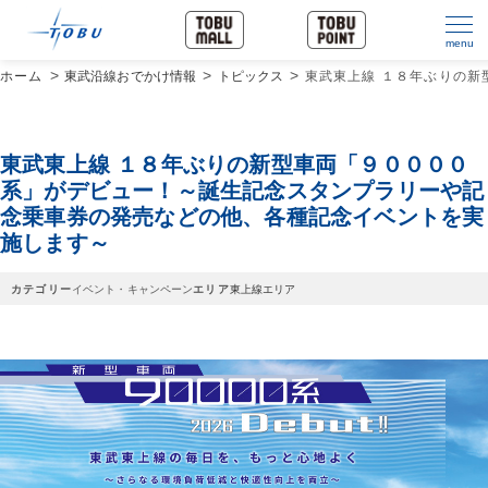
menu
ホーム
東武沿線おでかけ情報
トピックス
東武東上線 １８年ぶりの
東武東上線 １８年ぶりの新型車両「９００００
系」がデビュー！～誕生記念スタンプラリーや記
念乗車券の発売などの他、各種記念イベントを実
施します～
カテゴリー
イベント・キャンペーン
エリア
東上線エリア