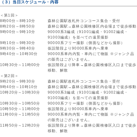
（３）当日スケジュール・内容
＜第1回＞
8時00分～8時10分
森林公園駅改札外コンコース集合・受付
8時20分～8時50分
森林公園駅→森林公園検修区内会場まで徒歩移動
9時00分～9時10分
90000系3編成（91001編成・91002編成・
91003編成）を並べての遠景撮影
9時10分～9時30分
90000系フリー撮影（側面などから撮影）
9時30分～9時40分
仮設階段より90000系車内へ乗車
9時40分～10時30分
90000系車内内覧・車内にて物販 ※ジャンク品
の販売はございません。
10時30分～11時00分
仮設階段より降車→森林公園検修区入口まで徒歩
移動、解散
＜第2回＞
9時20分～9時30分
森林公園駅改札外コンコース集合・受付
9時40分～10時10分
森林公園駅→森林公園検修区内会場まで徒歩移動
10時20分～10時30分
90000系3編成（91001編成・91002編成・
91003編成）を並べての遠景撮影
10時30分～10時50分
90000系フリー撮影（側面などから撮影）
10時50分～11時00分
仮設階段より90000系車内へ乗車
11時00分～11時50分
90000系車内内覧・車内にて物販 ※ジャンク品
の販売はございません。
11時50分～12時20分
仮設階段より降車→森林公園検修区入口まで徒歩
移動、解散