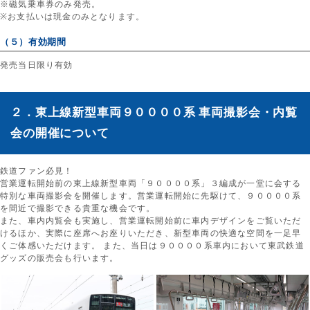
※磁気乗車券のみ発売。
※お支払いは現金のみとなります。
（５）有効期間
発売当日限り有効
２．東上線新型車両９００００系 車両撮影会・内覧
会の開催について
鉄道ファン必見！
営業運転開始前の東上線新型車両「９００００系」３編成が一堂に会する
特別な車両撮影会を開催します。営業運転開始に先駆けて、９００００系
を間近で撮影できる貴重な機会です。
また、車内内覧会も実施し、営業運転開始前に車内デザインをご覧いただ
けるほか、実際に座席へお座りいただき、新型車両の快適な空間を一足早
くご体感いただけます。 また、当日は９００００系車内において東武鉄道
グッズの販売会も行います。