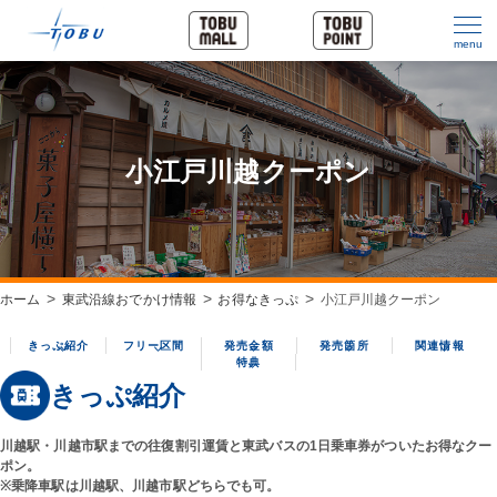
menu
小江戸川越クーポン
ホーム
東武沿線おでかけ情報
お得なきっぷ
小江戸川越クーポン
きっぷ紹介
フリー区間
発売金額
発売箇所
関連情報
特典
きっぷ紹介
川越駅・川越市駅までの往復割引運賃と東武バスの1日乗車券がついたお得なクー
ポン。
※乗降車駅は川越駅、川越市駅どちらでも可。