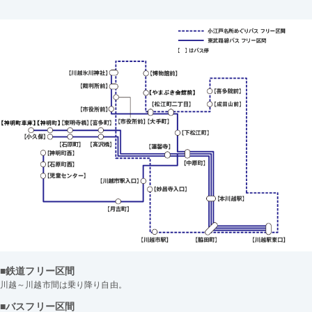
■鉄道フリー区間
川越～川越市間は乗り降り自由。
■バスフリー区間