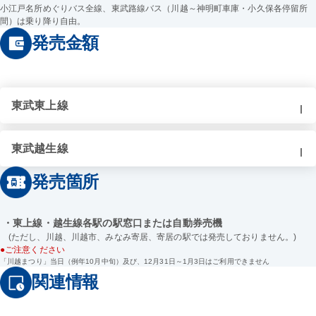
小江戸名所めぐりバス全線、東武路線バス（川越～神明町車庫・小久保各停留所
間）は乗り降り自由。
発売金額
東武東上線
東武越生線
発売箇所
・東上線・越生線各駅の駅窓口または自動券売機
(ただし、川越、川越市、みなみ寄居、寄居の駅では発売しておりません。)
●ご注意ください
「川越まつり」当日（例年10月中旬）及び、12月31日～1月3日はご利用できません
関連情報