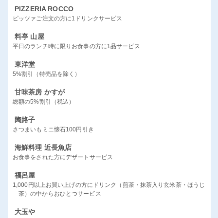
PIZZERIA ROCCO
ピッツァご注文の方に1ドリンクサービス
料亭 山屋
平日のランチ時に限りお食事の方に1品サービス
東洋堂
5%割引（特売品を除く）
甘味茶房 かすが
総額の5%割引（税込）
陶路子
さつまいもミニ懐石100円引き
海鮮料理 近長魚店
お食事をされた方にデザートサービス
福呂屋
1,000円以上お買い上げの方にドリンク（煎茶・抹茶入り玄米茶・ほうじ
茶）の中からおひとつサービス
大玉や