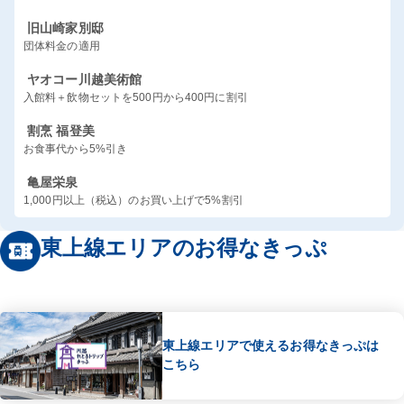
旧山崎家別邸
団体料金の適用
ヤオコー川越美術館
入館料＋飲物セットを500円から400円に割引
割烹 福登美
お食事代から5%引き
亀屋栄泉
1,000円以上（税込）のお買い上げで5%割引
東上線エリアのお得なきっぷ
東上線エリアで使えるお得なきっぷは
こちら