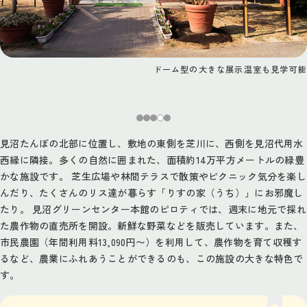
ドーム型の大きな展示温室も見学可能
見沼たんぼの北部に位置し、敷地の東側を芝川に、西側を見沼代用水
西縁に隣接。多くの自然に囲まれた、面積約14万平方メートルの緑豊
かな施設です。 芝生広場や林間テラスで散策やピクニック気分を楽し
んだり、たくさんのリス達が暮らす「りすの家（うち）」にお邪魔し
たり。 見沼グリーンセンター本館のピロティでは、週末に地元で採れ
た農作物の直売所を開設。新鮮な野菜などを販売しています。また、
市民農園（年間利用料13,090円〜）を利用して、農作物を育て収穫す
るなど、農業にふれあうことができるのも、この施設の大きな特色で
す。