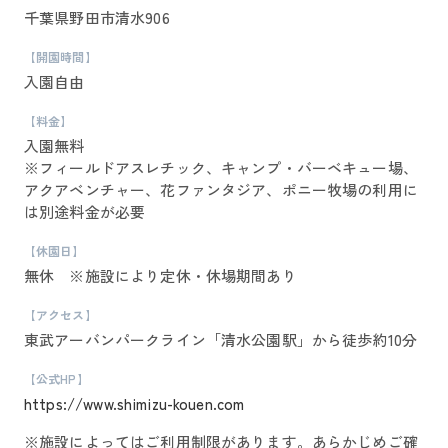
千葉県野田市清水906
【開園時間】
入園自由
【料金】
入園無料
※フィールドアスレチック、キャンプ・バーベキュー場、
アクアベンチャー、花ファンタジア、ポニー牧場の利用に
は別途料金が必要
【休園日】
無休 ※施設により定休・休場期間あり
【アクセス】
東武アーバンパークライン「清水公園駅」から徒歩約10分
【公式HP】
https://www.shimizu-kouen.com
※施設によってはご利用制限があります。あらかじめご確