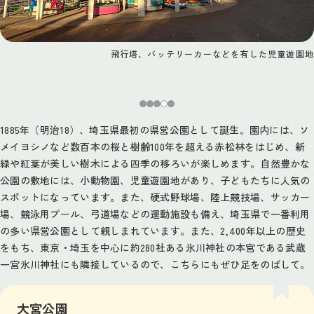
飛行塔、バッテリーカーなどを有した児童遊園地
1885年（明治18）、埼玉県最初の県営公園として誕生。園内には、ソ
メイヨシノなど数百本の桜と樹齢100年を超える赤松林をはじめ、新
緑や紅葉が美しい樹木による四季の移ろいが楽しめます。自然豊かな
公園の敷地には、小動物園、児童遊園地があり、子どもたちに人気の
スポットになっています。また、硬式野球場、陸上競技場、サッカー
場、競泳用プール、弓道場などの運動施設も備え、埼玉県で一番利用
の多い県営公園として親しまれています。また、2,400年以上の歴史
をもち、東京・埼玉を中心に約280社ある氷川神社の本宮である武蔵
一宮氷川神社にも隣接しているので、こちらにもぜひ足をのばして。
大宮公園