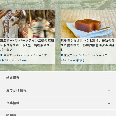
東武アーバンパークライン沿線の昭和
駅を降りればふわりと漂う、醤油の香
レトロなスポット4選｜純喫茶やスー
りに誘われて 野田界隈醤油グルメ探
パーなど
し
東武アーバンパークラインエリア
東武アーバンパークラインエリア
#おでかけ
#カルチャー
#カルチャー
#街歩き
鉄道情報
おでかけ情報
企業情報
IR情報