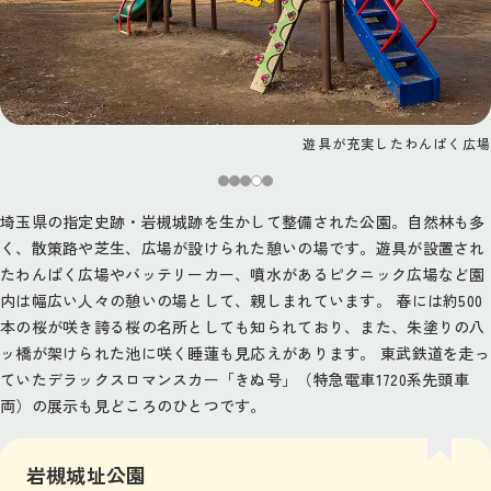
遊具が充実したわんぱく広場
埼玉県の指定史跡・岩槻城跡を生かして整備された公園。自然林も多
く、散策路や芝生、広場が設けられた憩いの場です。遊具が設置され
たわんぱく広場やバッテリーカー、噴水があるピクニック広場など園
内は幅広い人々の憩いの場として、親しまれています。 春には約500
本の桜が咲き誇る桜の名所としても知られており、また、朱塗りの八
ッ橋が架けられた池に咲く睡蓮も見応えがあります。 東武鉄道を走っ
ていたデラックスロマンスカー「きぬ号」（特急電車1720系先頭車
両）の展示も見どころのひとつです。
岩槻城址公園