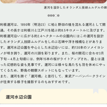
運河を設計したオランダ人技師ムルデルの碑
利根運河は、1890年（明治23）に柏と野田の境を流れる運河として開
通。その長さは利根川と江戸川を結ぶ約8.5キロメートルに及びます。
利根運河沿いに広がる約2.4ヘクタールの公園内にはこの運河を設計
したオランダ人技師ムルデルをしのぶ石碑や浮き桟橋などがありま
す。運河水辺公園を中心とした水辺沿いには、約130本のソメイヨシ
ノが咲き誇り、運河の川淵を彩ります。また、桜の開花に合わせ3月
下旬～4月上旬頃には、例年15本の桜がライトアップされ、昼とは違
った幻想的な姿も見事です。運河には様々な鳥たちも羽を休めにやっ
てくるため、野鳥の観察スポットにもなっています。
また、運河を跨ぐ「運河橋」と並行して、東武アーバンパークライン
が往来する様子を撮影するのもおすすめです。
運河水辺公園