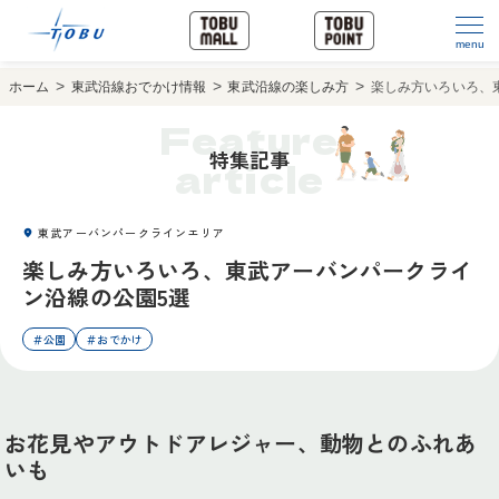
menu
ホーム
東武沿線おでかけ情報
東武沿線の楽しみ方
楽しみ方いろいろ、
Feature
特集記事
article
東武アーバンパークラインエリア
楽しみ方いろいろ、東武アーバンパークライ
ン沿線の公園5選
＃公園
＃おでかけ
お花見やアウトドアレジャー、動物とのふれあ
いも