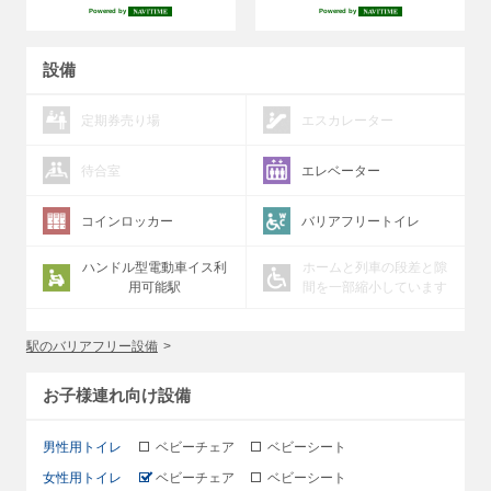
Powered by
Powered by
設備
定期券売り場
エスカレーター
待合室
エレベーター
コインロッカー
バリアフリートイレ
ハンドル型電動車イス利
ホームと列車の段差と隙
用可能駅
間を一部縮小しています
駅のバリアフリー設備
お子様連れ向け設備
男性用トイレ
ベビーチェア
ベビーシート
女性用トイレ
ベビーチェア
ベビーシート