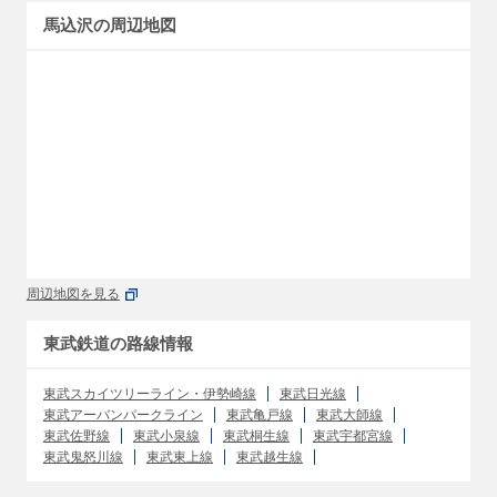
馬込沢の周辺地図
周辺地図を見る
東武鉄道の路線情報
東武スカイツリーライン・伊勢崎線
東武日光線
東武アーバンパークライン
東武亀戸線
東武大師線
東武佐野線
東武小泉線
東武桐生線
東武宇都宮線
東武鬼怒川線
東武東上線
東武越生線