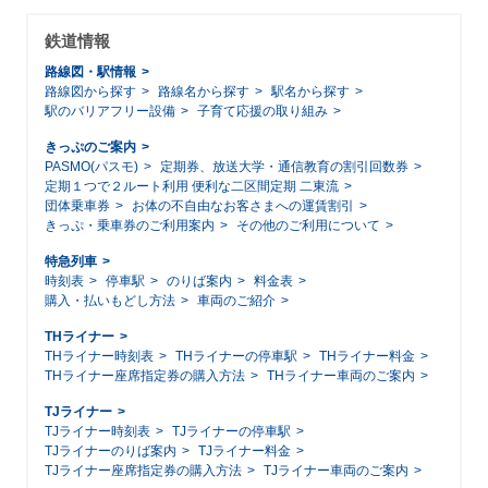
鉄道情報
路線図・駅情報
路線図から探す
路線名から探す
駅名から探す
駅のバリアフリー設備
子育て応援の取り組み
きっぷのご案内
PASMO(パスモ)
定期券、放送大学・通信教育の割引回数券
定期１つで２ルート利用 便利な二区間定期 二東流
団体乗車券
お体の不自由なお客さまへの運賃割引
きっぷ・乗車券のご利用案内
その他のご利用について
特急列車
時刻表
停車駅
のりば案内
料金表
購入・払いもどし方法
車両のご紹介
THライナー
THライナー時刻表
THライナーの停車駅
THライナー料金
THライナー座席指定券の購入方法
THライナー車両のご案内
TJライナー
TJライナー時刻表
TJライナーの停車駅
TJライナーのりば案内
TJライナー料金
TJライナー座席指定券の購入方法
TJライナー車両のご案内