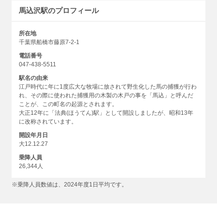
馬込沢駅のプロフィール
所在地
千葉県船橋市藤原7-2-1
電話番号
047-438-5511
駅名の由来
江戸時代に年に1度広大な牧場に放されて野生化した馬の捕獲が行わ
れ、その際に使われた捕獲用の木製の木戸の事を「馬込」と呼んだ
ことが、この町名の起源とされます。
大正12年に「法典(ほうてん)駅」として開設しましたが、昭和13年
に改称されています。
開設年月日
大12.12.27
乗降人員
26,344人
※乗降人員数値は、2024年度1日平均です。