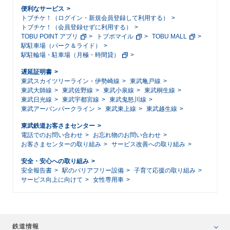
便利なサービス
トブチケ！（ログイン・新規会員登録して利用する）
トブチケ！（会員登録せずに利用する）
TOBU POINT アプリ
トブポマイル
TOBU MALL
駅駐車場（パーク＆ライド）
駅駐輪場・駐車場（月極・時間貸）
遅延証明書
東武スカイツリーライン・伊勢崎線
東武亀戸線
東武大師線
東武佐野線
東武小泉線
東武桐生線
東武日光線
東武宇都宮線
東武鬼怒川線
東武アーバンパークライン
東武東上線
東武越生線
東武鉄道お客さまセンター
電話でのお問い合わせ
お忘れ物のお問い合わせ
お客さまセンターの取り組み
サービス改善への取り組み
安全・安心への取り組み
安全報告書
駅のバリアフリー設備
子育て応援の取り組み
サービス向上に向けて
女性専用車
鉄道情報