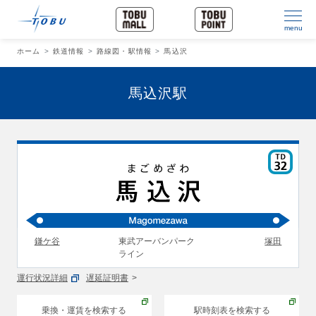
menu
ホーム
鉄道情報
路線図・駅情報
馬込沢
馬込沢駅
鎌ケ谷
東武アーバンパーク
塚田
ライン
運行状況詳細
遅延証明書
乗換・運賃を検索する
駅時刻表を検索する