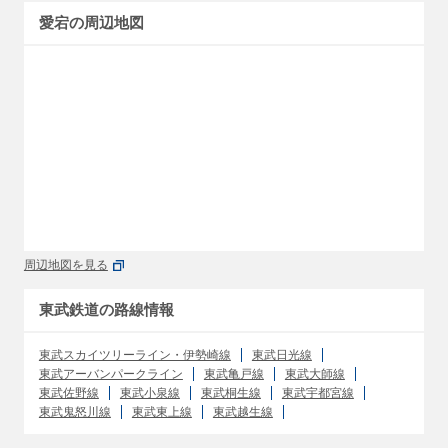
愛宕の周辺地図
周辺地図を見る
東武鉄道の路線情報
東武スカイツリーライン・伊勢崎線
東武日光線
東武アーバンパークライン
東武亀戸線
東武大師線
東武佐野線
東武小泉線
東武桐生線
東武宇都宮線
東武鬼怒川線
東武東上線
東武越生線