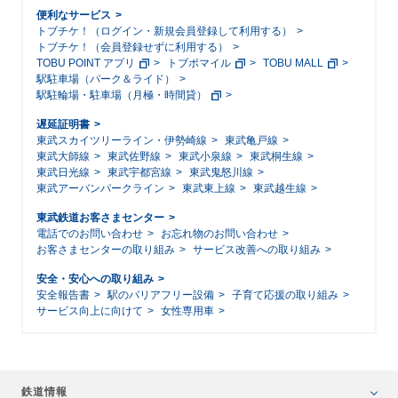
便利なサービス
トブチケ！（ログイン・新規会員登録して利用する）
トブチケ！（会員登録せずに利用する）
TOBU POINT アプリ
トブポマイル
TOBU MALL
駅駐車場（パーク＆ライド）
駅駐輪場・駐車場（月極・時間貸）
遅延証明書
東武スカイツリーライン・伊勢崎線
東武亀戸線
東武大師線
東武佐野線
東武小泉線
東武桐生線
東武日光線
東武宇都宮線
東武鬼怒川線
東武アーバンパークライン
東武東上線
東武越生線
東武鉄道お客さまセンター
電話でのお問い合わせ
お忘れ物のお問い合わせ
お客さまセンターの取り組み
サービス改善への取り組み
安全・安心への取り組み
安全報告書
駅のバリアフリー設備
子育て応援の取り組み
サービス向上に向けて
女性専用車
鉄道情報