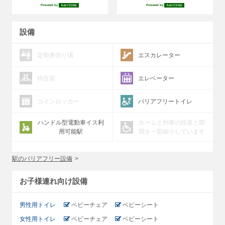
Powered by
Powered by
設備
定期券売り場
エスカレーター
待合室
エレベーター
コインロッカー
バリアフリートイレ
ハンドル型電動車イス利
ホームと列車の段差と隙
用可能駅
間を一部縮小しています
駅のバリアフリー設備
お子様連れ向け設備
男性用トイレ
ベビーチェア
ベビーシート
女性用トイレ
ベビーチェア
ベビーシート