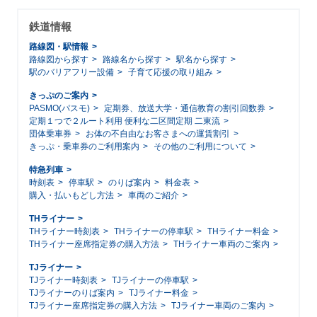
鉄道情報
路線図・駅情報
路線図から探す
路線名から探す
駅名から探す
駅のバリアフリー設備
子育て応援の取り組み
きっぷのご案内
PASMO(パスモ)
定期券、放送大学・通信教育の割引回数券
定期１つで２ルート利用 便利な二区間定期 二東流
団体乗車券
お体の不自由なお客さまへの運賃割引
きっぷ・乗車券のご利用案内
その他のご利用について
特急列車
時刻表
停車駅
のりば案内
料金表
購入・払いもどし方法
車両のご紹介
THライナー
THライナー時刻表
THライナーの停車駅
THライナー料金
THライナー座席指定券の購入方法
THライナー車両のご案内
TJライナー
TJライナー時刻表
TJライナーの停車駅
TJライナーのりば案内
TJライナー料金
TJライナー座席指定券の購入方法
TJライナー車両のご案内