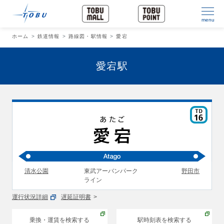
menu
ホーム
鉄道情報
路線図・駅情報
愛宕
愛宕駅
清水公園
東武アーバンパーク
野田市
ライン
運行状況詳細
遅延証明書
乗換・運賃を検索する
駅時刻表を検索する