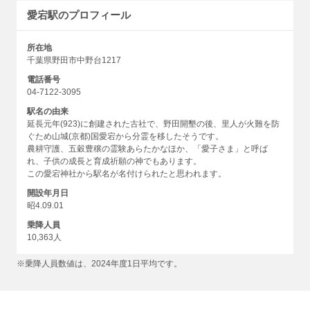
愛宕駅のプロフィール
所在地
千葉県野田市中野台1217
電話番号
04-7122-3095
駅名の由来
延長元年(923)に創建された古社で、野田開墾の後、里人が火難を防
ぐため山城(京都)国愛宕から分霊を移したそうです。
農耕守護、五穀豊穣の霊験あらたかなほか、「愛子さま」と呼ば
れ、子供の成長と育成祈願の神でもあります。
この愛宕神社から駅名が名付けられたと思われます。
開設年月日
昭4.09.01
乗降人員
10,363人
※乗降人員数値は、2024年度1日平均です。