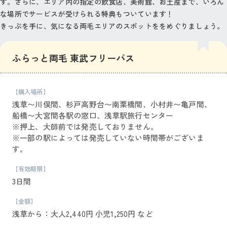
す。さらに、エリア内の指定の飲食店、美術館、お土産まで、いろん
な場所でサービスが受けられる特典もついています！
きっぷを手に、気になる両毛エリアのスポットををめぐりましょう。
ふらっと両毛 東武フリーパス
【購入場所】
浅草〜川俣間、杉戸高野台〜南栗橋間、小村井〜亀戸間、
船橋〜大宮間各駅の窓口、浅草駅旅行センター
※押上、大師前では発売しておりません。
※一部の駅によっては発売していない時間帯がございま
す。
【有効期限】
3日間
【金額】
浅草から：大人2,440円 小児1,250円 など