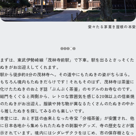
堂々たる茅葺き屋根の本堂
境内には奉納されたたぬきの置物がたくさん
まずは、東武伊勢崎線「茂林寺前駅」で下車。駅を出るとさっそくた
ぬきがお出迎えしてくれます。
駅から徒歩約8分の茂林寺へ。その道中にもたぬきの姿がちらほら。
もちろん境内もたぬきだらけです！それもそのはず、茂林寺は茶釜に
化けたたぬきのおとぎ話「ぶんぶく茶釜」のモデルのお寺なのです。
総門をくぐると両側から、レトロな雰囲気を感じる20体以上の信楽焼
のたぬきがお出迎え。服装や持ち物が異なるたくさんのたぬきの中か
ら推したぬきを探してみるのも楽しいです。
本堂には、おとぎ話の由来となった寺宝「分福茶釜」が安置され、他
に日本各地から集められたたぬきの剥製やグッズ、寺の歴史などが展
示されています。境内にはシダレザクラをはじめ、市の保存樹となっ