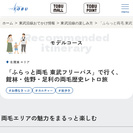
menu
ホーム
東武沿線おでかけ情報
東武沿線の楽しみ方
「ふらっと両毛 東
Recommended
モデルコース
itinerary
北関東エリア
「ふらっと両毛 東武フリーパス」で行く、
館林・佐野・足利の両毛歴史レトロ旅
＃お得なきっぷ
＃カルチャー
＃街歩き
両毛エリアの魅力をまるっと楽しむ