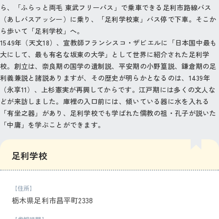
ら、「ふらっと両毛 東武フリーパス」で乗車できる足利市路線バス
（あしバスアッシー）に乗り、「足利学校東」バス停で下車。そこか
ら歩いて「足利学校」へ。
1549年（天文18）、宣教師フランシスコ・ザビエルに「日本国中最も
大にして、最も有名な坂東の大学」として世界に紹介された足利学
校。創立は、奈良期の国学の遺制説、平安期の小野篁説、鎌倉期の足
利義兼説と諸説ありますが、その歴史が明らかとなるのは、1439年
（永享11）、上杉憲実が再興してからです。江戸期には多くの文人な
どが来訪しました。庫裡の入口前には、傾いている器に水を入れる
「有坐之器」があり、足利学校でも学ばれた儒教の祖・孔子が説いた
「中庸」を学ぶことができます。
足利学校
【住所】
栃木県足利市昌平町2338