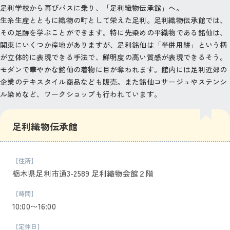
足利学校から再びバスに乗り、「足利織物伝承館」へ。
生糸生産とともに織物の町として栄えた足利。足利織物伝承館では、
その足跡を学ぶことができます。特に先染めの平織物である銘仙は、
関東にいくつか産地がありますが、足利銘仙は「半併用絣」という柄
が立体的に表現できる手法で、鮮明度の高い質感が表現できるそう。
モダンで華やかな銘仙の着物に目が奪われます。館内には足利近郊の
企業のテキスタイル商品なども販売。また銘仙コサージュやステンシ
ル染めなど、ワークショップも行われています。
足利織物伝承館
【住所】
栃木県足利市通3-2589 足利織物会館２階
【時間】
10:00〜16:00
【定休日】