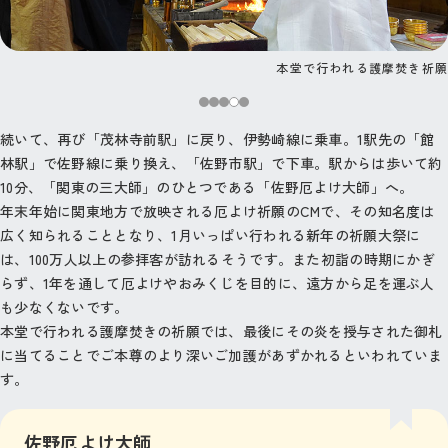
護摩の炎を御礼や手などに当てることでより深いご加護にあずかれる
本堂で行われる護摩焚き祈願
続いて、再び「茂林寺前駅」に戻り、伊勢崎線に乗車。1駅先の「館
林駅」で佐野線に乗り換え、「佐野市駅」で下車。駅からは歩いて約
10分、「関東の三大師」のひとつである「佐野厄よけ大師」へ。
年末年始に関東地方で放映される厄よけ祈願のCMで、その知名度は
広く知られることとなり、1月いっぱい行われる新年の祈願大祭に
は、100万人以上の参拝客が訪れるそうです。また初詣の時期にかぎ
らず、1年を通して厄よけやおみくじを目的に、遠方から足を運ぶ人
も少なくないです。
本堂で行われる護摩焚きの祈願では、最後にその炎を授与された御札
に当てることでご本尊のより深いご加護があずかれるといわれていま
す。
佐野厄よけ大師