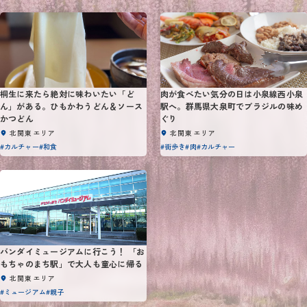
桐生に来たら絶対に味わいたい「ど
肉が食べたい気分の日は小泉線西小泉
ん」がある。ひもかわうどん＆ソース
駅へ。群馬県大泉町でブラジルの味め
かつどん
ぐり
北関東エリア
北関東エリア
#カルチャー
#和食
#街歩き
#肉
#カルチャー
バンダイミュージアムに行こう！ 「お
もちゃのまち駅」で大人も童心に帰る
北関東エリア
#ミュージアム
#親子