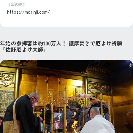
【公式HP】
https://morinji.com/
年始の参拝客は約100万人！ 護摩焚きで厄よけ祈願
「佐野厄よけ大師」