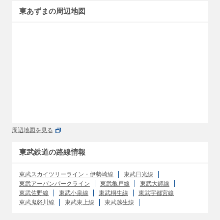
東あずまの周辺地図
周辺地図を見る
東武鉄道の路線情報
東武スカイツリーライン・伊勢崎線
東武日光線
東武アーバンパークライン
東武亀戸線
東武大師線
東武佐野線
東武小泉線
東武桐生線
東武宇都宮線
東武鬼怒川線
東武東上線
東武越生線