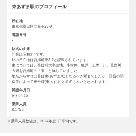
東あずま駅のプロフィール
所在地
東京都墨田区立花4-23-8
電話番号
-
駅名の由来
開業は昭和3年です。
駅の所在地は吾嬬町東3-7と記載されています。
東については、吾嬬町大字請地、小村井、亀戸、上木下川、葛西川
大畑を吾嬬町の「東」と称していました。
地名からすれば吾嬬東(あずま東)となるべき駅名でしたが、語呂の関
係等によって東吾嬬(東あずま)と命名されたと思われます。
開設年月日
昭3.04.15
乗降人員
8,175人
※乗降人員数値は、2024年度1日平均です。