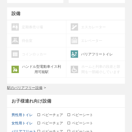
設備
定期券売り場
エスカレーター
待合室
エレベーター
コインロッカー
バリアフリートイレ
ハンドル型電動車イス利
ホームと列車の段差と隙
用可能駅
間を一部縮小しています
駅のバリアフリー設備
お子様連れ向け設備
男性用トイレ
ベビーチェア
ベビーシート
女性用トイレ
ベビーチェア
ベビーシート
バリアフリート
ベビーチェア
ベビーシート