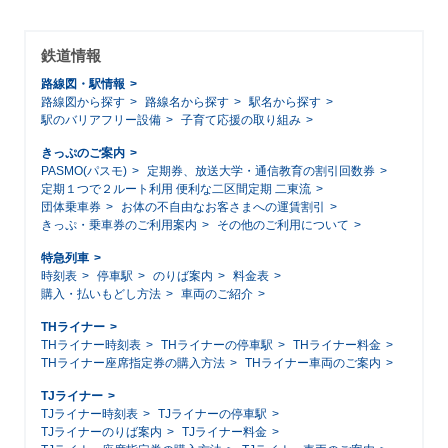
鉄道情報
路線図・駅情報
路線図から探す
路線名から探す
駅名から探す
駅のバリアフリー設備
子育て応援の取り組み
きっぷのご案内
PASMO(パスモ)
定期券、放送大学・通信教育の割引回数券
定期１つで２ルート利用 便利な二区間定期 二東流
団体乗車券
お体の不自由なお客さまへの運賃割引
きっぷ・乗車券のご利用案内
その他のご利用について
特急列車
時刻表
停車駅
のりば案内
料金表
購入・払いもどし方法
車両のご紹介
THライナー
THライナー時刻表
THライナーの停車駅
THライナー料金
THライナー座席指定券の購入方法
THライナー車両のご案内
TJライナー
TJライナー時刻表
TJライナーの停車駅
TJライナーのりば案内
TJライナー料金