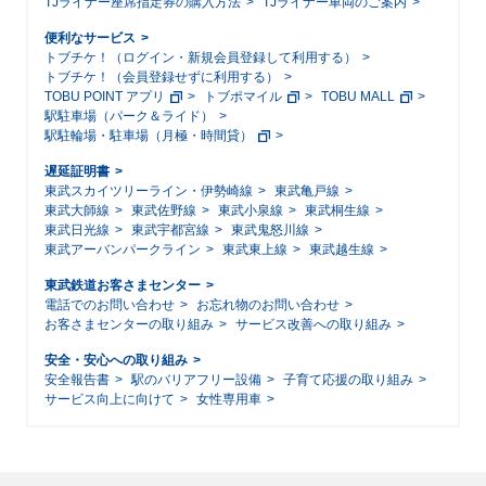
TJライナー座席指定券の購入方法
TJライナー車両のご案内
便利なサービス
トブチケ！（ログイン・新規会員登録して利用する）
トブチケ！（会員登録せずに利用する）
TOBU POINT アプリ
トブポマイル
TOBU MALL
駅駐車場（パーク＆ライド）
駅駐輪場・駐車場（月極・時間貸）
遅延証明書
東武スカイツリーライン・伊勢崎線
東武亀戸線
東武大師線
東武佐野線
東武小泉線
東武桐生線
東武日光線
東武宇都宮線
東武鬼怒川線
東武アーバンパークライン
東武東上線
東武越生線
東武鉄道お客さまセンター
電話でのお問い合わせ
お忘れ物のお問い合わせ
お客さまセンターの取り組み
サービス改善への取り組み
安全・安心への取り組み
安全報告書
駅のバリアフリー設備
子育て応援の取り組み
サービス向上に向けて
女性専用車