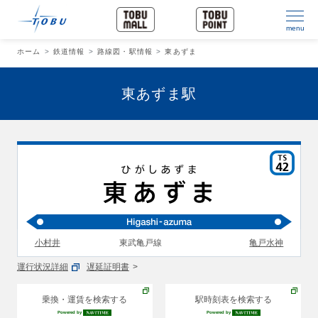
menu
ホーム
鉄道情報
路線図・駅情報
東あずま
東あずま駅
小村井
東武亀戸線
亀戸水神
運行状況詳細
遅延証明書
乗換・運賃を検索する
駅時刻表を検索する
Powered by
Powered by