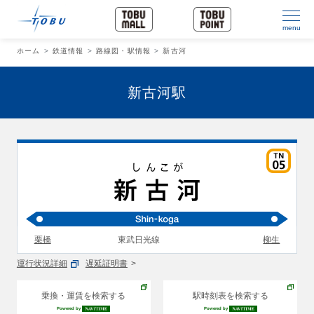
menu
ホーム
鉄道情報
路線図・駅情報
新古河
新古河駅
栗橋
東武日光線
柳生
運行状況詳細
遅延証明書
乗換・運賃を検索する
駅時刻表を検索する
Powered by
Powered by