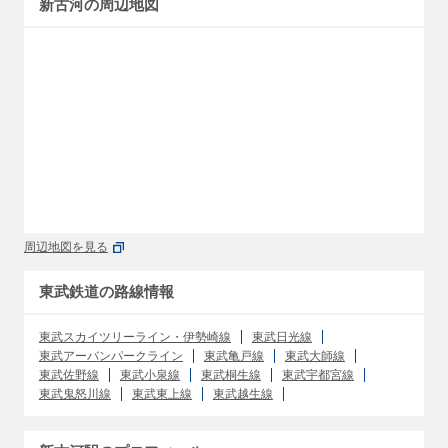
新古河の周辺地図
周辺地図を見る
東武鉄道の路線情報
東武スカイツリーライン・伊勢崎線
東武日光線
東武アーバンパークライン
東武亀戸線
東武大師線
東武佐野線
東武小泉線
東武桐生線
東武宇都宮線
東武鬼怒川線
東武東上線
東武越生線