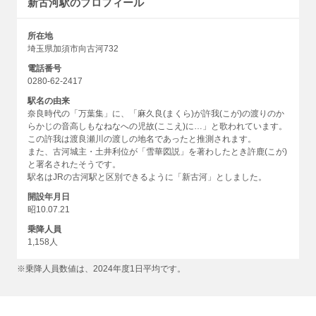
新古河駅のプロフィール
所在地
埼玉県加須市向古河732
電話番号
0280-62-2417
駅名の由来
奈良時代の「万葉集」に、「麻久良(まくら)が許我(こが)の渡りのか
らかじの音高しもなねなへの児故(ここえ)に…」と歌われています。
この許我は渡良瀬川の渡しの地名であったと推測されます。
また、古河城主・土井利位が「雪華図説」を著わしたとき許鹿(こが)
と署名されたそうです。
駅名はJRの古河駅と区別できるように「新古河」としました。
開設年月日
昭10.07.21
乗降人員
1,158人
※乗降人員数値は、2024年度1日平均です。