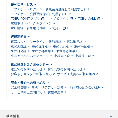
便利なサービス
トブチケ！（ログイン・新規会員登録して利用する）
トブチケ！（会員登録せずに利用する）
TOBU POINT アプリ
トブポマイル
TOBU MALL
駅駐車場（パーク＆ライド）
駅駐輪場・駐車場（月極・時間貸）
遅延証明書
東武スカイツリーライン・伊勢崎線
東武亀戸線
東武大師線
東武佐野線
東武小泉線
東武桐生線
東武日光線
東武宇都宮線
東武鬼怒川線
東武アーバンパークライン
東武東上線
東武越生線
東武鉄道お客さまセンター
電話でのお問い合わせ
お忘れ物のお問い合わせ
お客さまセンターの取り組み
サービス改善への取り組み
安全・安心への取り組み
安全報告書
駅のバリアフリー設備
子育て応援の取り組み
サービス向上に向けて
女性専用車
鉄道情報