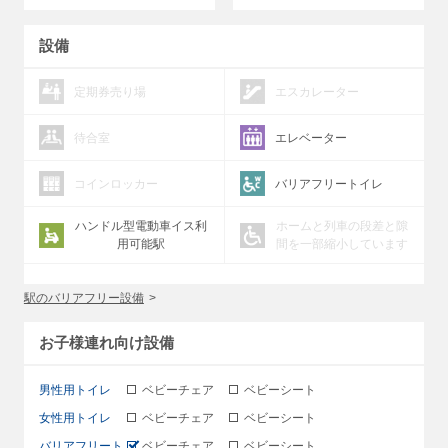
設備
定期券売り場
エスカレーター
待合室
エレベーター
コインロッカー
バリアフリートイレ
ハンドル型電動車イス利
ホームと列車の段差と隙
用可能駅
間を一部縮小しています
駅のバリアフリー設備
お子様連れ向け設備
男性用トイレ
ベビーチェア
ベビーシート
女性用トイレ
ベビーチェア
ベビーシート
バリアフリート
ベビーチェア
ベビーシート