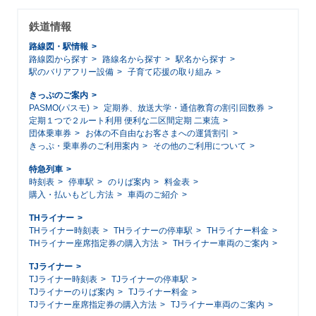
鉄道情報
路線図・駅情報
路線図から探す
路線名から探す
駅名から探す
駅のバリアフリー設備
子育て応援の取り組み
きっぷのご案内
PASMO(パスモ)
定期券、放送大学・通信教育の割引回数券
定期１つで２ルート利用 便利な二区間定期 二東流
団体乗車券
お体の不自由なお客さまへの運賃割引
きっぷ・乗車券のご利用案内
その他のご利用について
特急列車
時刻表
停車駅
のりば案内
料金表
購入・払いもどし方法
車両のご紹介
THライナー
THライナー時刻表
THライナーの停車駅
THライナー料金
THライナー座席指定券の購入方法
THライナー車両のご案内
TJライナー
TJライナー時刻表
TJライナーの停車駅
TJライナーのりば案内
TJライナー料金
TJライナー座席指定券の購入方法
TJライナー車両のご案内