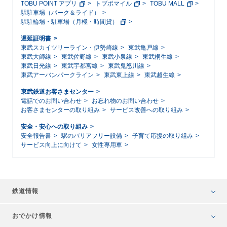
TOBU POINT アプリ
トブポマイル
TOBU MALL
駅駐車場（パーク＆ライド）
駅駐輪場・駐車場（月極・時間貸）
遅延証明書
東武スカイツリーライン・伊勢崎線
東武亀戸線
東武大師線
東武佐野線
東武小泉線
東武桐生線
東武日光線
東武宇都宮線
東武鬼怒川線
東武アーバンパークライン
東武東上線
東武越生線
東武鉄道お客さまセンター
電話でのお問い合わせ
お忘れ物のお問い合わせ
お客さまセンターの取り組み
サービス改善への取り組み
安全・安心への取り組み
安全報告書
駅のバリアフリー設備
子育て応援の取り組み
サービス向上に向けて
女性専用車
鉄道情報
おでかけ情報