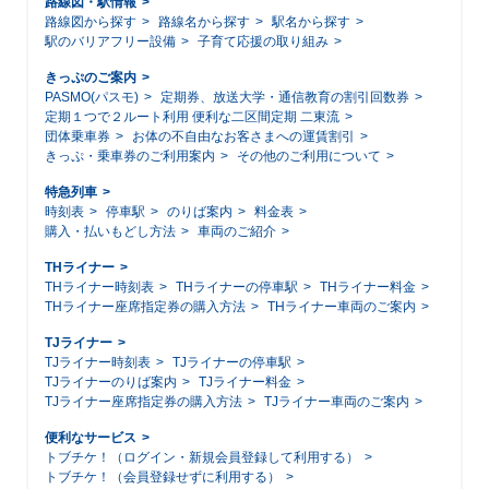
路線図・駅情報
路線図から探す
路線名から探す
駅名から探す
駅のバリアフリー設備
子育て応援の取り組み
きっぷのご案内
PASMO(パスモ)
定期券、放送大学・通信教育の割引回数券
定期１つで２ルート利用 便利な二区間定期 二東流
団体乗車券
お体の不自由なお客さまへの運賃割引
きっぷ・乗車券のご利用案内
その他のご利用について
特急列車
時刻表
停車駅
のりば案内
料金表
購入・払いもどし方法
車両のご紹介
THライナー
THライナー時刻表
THライナーの停車駅
THライナー料金
THライナー座席指定券の購入方法
THライナー車両のご案内
TJライナー
TJライナー時刻表
TJライナーの停車駅
TJライナーのりば案内
TJライナー料金
TJライナー座席指定券の購入方法
TJライナー車両のご案内
便利なサービス
トブチケ！（ログイン・新規会員登録して利用する）
トブチケ！（会員登録せずに利用する）