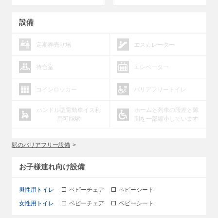
設備
定期券売り場
エスカレーター
待合室
エレベーター
コインロッカー
バリアフリートイレ
ハンドル型電動車イス利
ホームと列車の段差と隙
用可能駅
間を一部縮小しています
駅のバリアフリー設備
お子様連れ向け設備
男性用トイレ
ベビーチェア
ベビーシート
女性用トイレ
ベビーチェア
ベビーシート