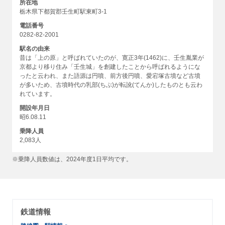
所在地
栃木県下都賀郡壬生町駅東町3-1
電話番号
0282-82-2001
駅名の由来
昔は「上の原」と呼ばれていたのが、寛正3年(1462)に、壬生胤業が
京都より移り住み「壬生城」を創建したことから呼ばれるようにな
ったと云われ、また語源は円噴、前方後円噴、愛宕塚古墳など古墳
が多いため、古墳時代の乳部(ちぶ)が転訛(てんか)したものとも云わ
れています。
開設年月日
昭6.08.11
乗降人員
2,083人
※乗降人員数値は、2024年度1日平均です。
鉄道情報