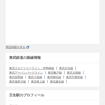
周辺地図を見る
東武鉄道の路線情報
東武スカイツリーライン・伊勢崎線
東武日光線
東武アーバンパークライン
東武亀戸線
東武大師線
東武佐野線
東武小泉線
東武桐生線
東武宇都宮線
東武鬼怒川線
東武東上線
東武越生線
壬生駅のプロフィール