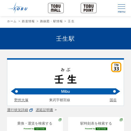
menu
ホーム
鉄道情報
路線図・駅情報
壬生
壬生駅
野州大塚
東武宇都宮線
国谷
運行状況詳細
遅延証明書
乗換・運賃を検索する
駅時刻表を検索する
Powered by
Powered by