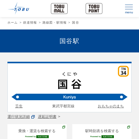
menu
ホーム
鉄道情報
路線図・駅情報
国谷
国谷駅
壬生
東武宇都宮線
おもちゃのまち
運行状況詳細
遅延証明書
乗換・運賃を検索する
駅時刻表を検索する
Powered by
Powered by