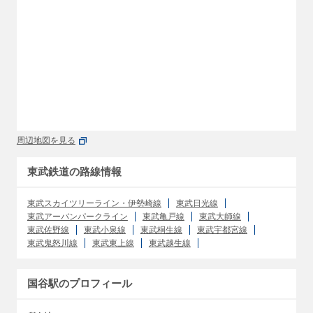
周辺地図を見る
東武鉄道の路線情報
東武スカイツリーライン・伊勢崎線
東武日光線
東武アーバンパークライン
東武亀戸線
東武大師線
東武佐野線
東武小泉線
東武桐生線
東武宇都宮線
東武鬼怒川線
東武東上線
東武越生線
国谷駅のプロフィール