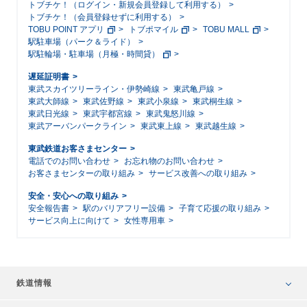
トブチケ！（ログイン・新規会員登録して利用する）
トブチケ！（会員登録せずに利用する）
TOBU POINT アプリ
トブポマイル
TOBU MALL
駅駐車場（パーク＆ライド）
駅駐輪場・駐車場（月極・時間貸）
遅延証明書
東武スカイツリーライン・伊勢崎線
東武亀戸線
東武大師線
東武佐野線
東武小泉線
東武桐生線
東武日光線
東武宇都宮線
東武鬼怒川線
東武アーバンパークライン
東武東上線
東武越生線
東武鉄道お客さまセンター
電話でのお問い合わせ
お忘れ物のお問い合わせ
お客さまセンターの取り組み
サービス改善への取り組み
安全・安心への取り組み
安全報告書
駅のバリアフリー設備
子育て応援の取り組み
サービス向上に向けて
女性専用車
鉄道情報