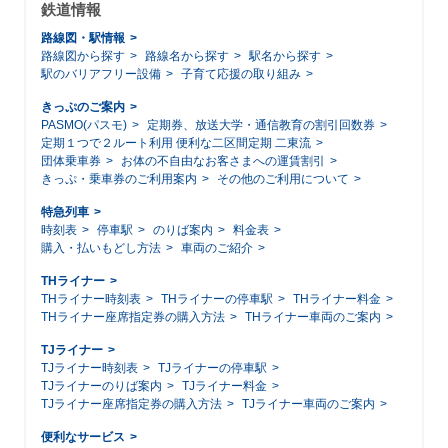
鉄道情報
路線図・駅情報
路線図から探す
路線名から探す
駅名から探す
駅のバリアフリー設備
子育て応援の取り組み
きっぷのご案内
PASMO(パスモ)
定期券、放送大学・通信教育の割引回数券
定期１つで２ルート利用 便利な二区間定期 二東流
団体乗車券
お体の不自由なお客さまへの運賃割引
きっぷ・乗車券のご利用案内
その他のご利用について
特急列車
時刻表
停車駅
のりば案内
料金表
購入・払いもどし方法
車両のご紹介
THライナー
THライナー時刻表
THライナーの停車駅
THライナー料金
THライナー座席指定券の購入方法
THライナー車両のご案内
TJライナー
TJライナー時刻表
TJライナーの停車駅
TJライナーのりば案内
TJライナー料金
TJライナー座席指定券の購入方法
TJライナー車両のご案内
便利なサービス