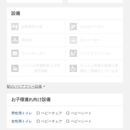
設備
定期券売り場
エスカレーター
待合室
エレベーター
コインロッカー
バリアフリートイレ
ハンドル型電動車イス利
ホームと列車の段差と隙
用可能駅
間を一部縮小しています
駅のバリアフリー設備
お子様連れ向け設備
男性用トイレ
ベビーチェア
ベビーシート
女性用トイレ
ベビーチェア
ベビーシート