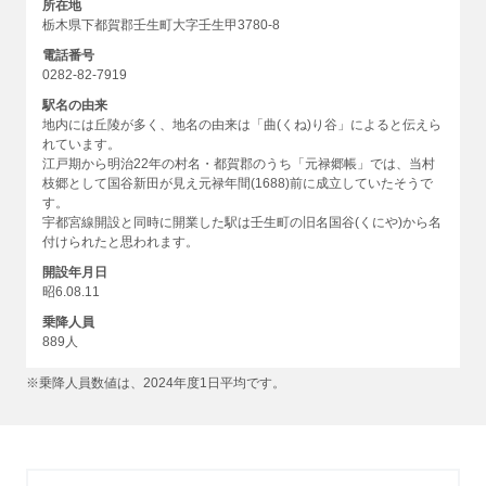
所在地
栃木県下都賀郡壬生町大字壬生甲3780-8
電話番号
0282-82-7919
駅名の由来
地内には丘陵が多く、地名の由来は「曲(くね)り谷」によると伝えら
れています。
江戸期から明治22年の村名・都賀郡のうち「元禄郷帳」では、当村
枝郷として国谷新田が見え元禄年間(1688)前に成立していたそうで
す。
宇都宮線開設と同時に開業した駅は壬生町の旧名国谷(くにや)から名
付けられたと思われます。
開設年月日
昭6.08.11
乗降人員
889人
※乗降人員数値は、2024年度1日平均です。