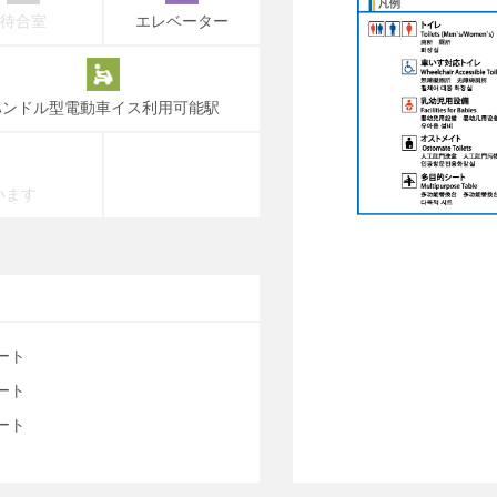
待合室
エレベーター
ハンドル型電動車イス利用可能駅
います
ート
ート
ート