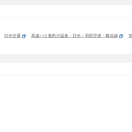
日光交通
高速バス鬼怒川温泉・日光～羽田空港・横浜線