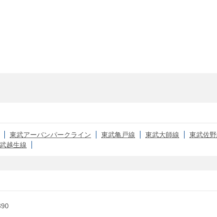
東武アーバンパークライン
東武亀戸線
東武大師線
東武佐野
武越生線
90