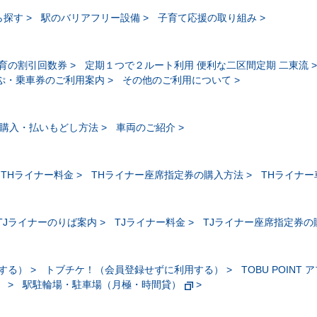
ら探す
駅のバリアフリー設備
子育て応援の取り組み
育の割引回数券
定期１つで２ルート利用 便利な二区間定期 二東流
ぷ・乗車券のご利用案内
その他のご利用について
購入・払いもどし方法
車両のご紹介
THライナー料金
THライナー座席指定券の購入方法
THライナ
TJライナーのりば案内
TJライナー料金
TJライナー座席指定券の
する）
トブチケ！（会員登録せずに利用する）
TOBU POINT 
）
駅駐輪場・駐車場（月極・時間貸）