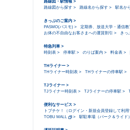
路線図・駅情報
路線図から探す
路線名から探す
駅名か
きっぷのご案内
PASMO(パスモ)
定期券、放送大学・通信教
お体の不自由なお客さまへの運賃割引
きっ
特急列車
時刻表
停車駅
のりば案内
料金表
THライナー
THライナー時刻表
THライナーの停車駅
TJライナー
TJライナー時刻表
TJライナーの停車駅
便利なサービス
トブチケ！（ログイン・新規会員登録して利用
TOBU MALL
駅駐車場（パーク＆ライド