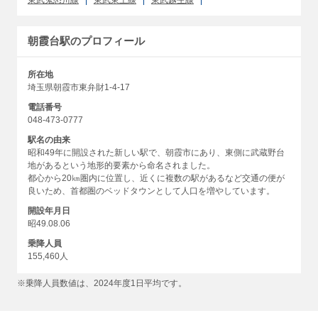
朝霞台駅のプロフィール
所在地
埼玉県朝霞市東弁財1-4-17
電話番号
048-473-0777
駅名の由来
昭和49年に開設された新しい駅で、朝霞市にあり、東側に武蔵野台
地があるという地形的要素から命名されました。
都心から20㎞圏内に位置し、近くに複数の駅があるなど交通の便が
良いため、首都圏のベッドタウンとして人口を増やしています。
開設年月日
昭49.08.06
乗降人員
155,460人
※乗降人員数値は、2024年度1日平均です。