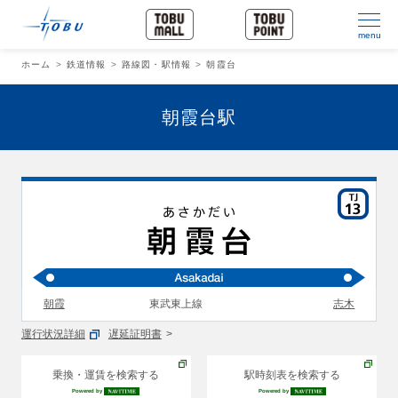
menu
ホーム
鉄道情報
路線図・駅情報
朝霞台
朝霞台駅
朝霞
東武東上線
志木
運行状況詳細
遅延証明書
乗換・運賃を検索する
駅時刻表を検索する
Powered by
Powered by