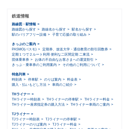
鉄道情報
路線図・駅情報
路線図から探す
路線名から探す
駅名から探す
駅のバリアフリー設備
子育て応援の取り組み
きっぷのご案内
PASMO(パスモ)
定期券、放送大学・通信教育の割引回数券
定期１つで２ルート利用 便利な二区間定期 二東流
団体乗車券
お体の不自由なお客さまへの運賃割引
きっぷ・乗車券のご利用案内
その他のご利用について
特急列車
時刻表
停車駅
のりば案内
料金表
購入・払いもどし方法
車両のご紹介
THライナー
THライナー時刻表
THライナーの停車駅
THライナー料金
THライナー座席指定券の購入方法
THライナー車両のご案内
TJライナー
TJライナー時刻表
TJライナーの停車駅
TJライナーのりば案内
TJライナー料金