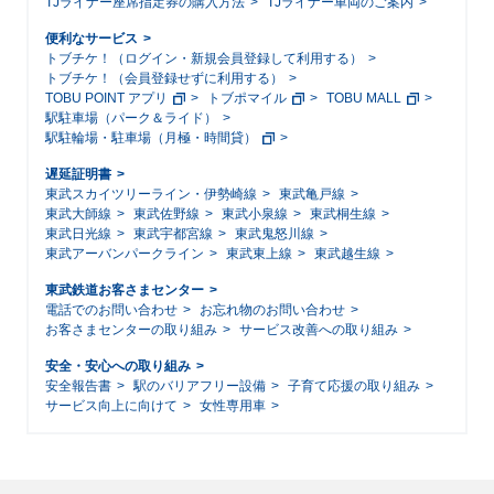
TJライナー座席指定券の購入方法
TJライナー車両のご案内
便利なサービス
トブチケ！（ログイン・新規会員登録して利用する）
トブチケ！（会員登録せずに利用する）
TOBU POINT アプリ
トブポマイル
TOBU MALL
駅駐車場（パーク＆ライド）
駅駐輪場・駐車場（月極・時間貸）
遅延証明書
東武スカイツリーライン・伊勢崎線
東武亀戸線
東武大師線
東武佐野線
東武小泉線
東武桐生線
東武日光線
東武宇都宮線
東武鬼怒川線
東武アーバンパークライン
東武東上線
東武越生線
東武鉄道お客さまセンター
電話でのお問い合わせ
お忘れ物のお問い合わせ
お客さまセンターの取り組み
サービス改善への取り組み
安全・安心への取り組み
安全報告書
駅のバリアフリー設備
子育て応援の取り組み
サービス向上に向けて
女性専用車