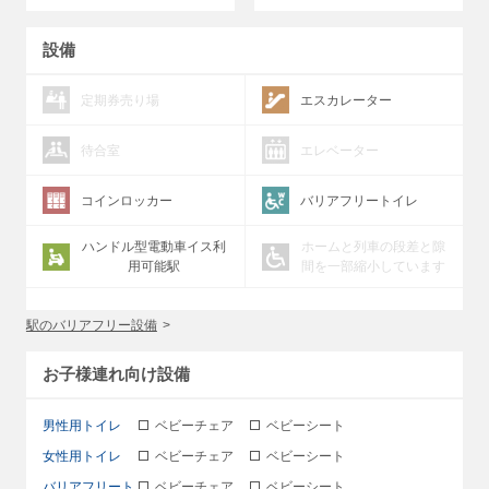
設備
定期券売り場
エスカレーター
待合室
エレベーター
コインロッカー
バリアフリートイレ
ハンドル型電動車イス利
ホームと列車の段差と隙
用可能駅
間を一部縮小しています
駅のバリアフリー設備
お子様連れ向け設備
男性用トイレ
ベビーチェア
ベビーシート
女性用トイレ
ベビーチェア
ベビーシート
バリアフリート
ベビーチェア
ベビーシート