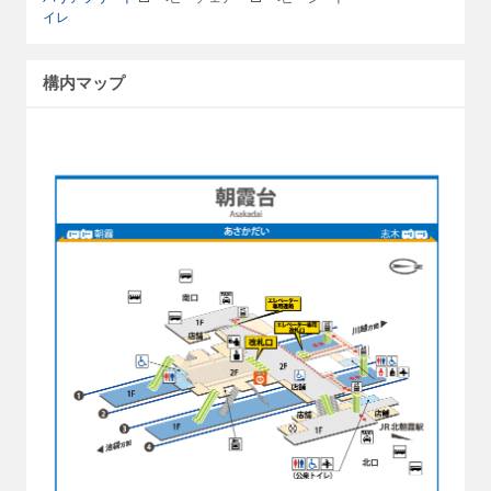
イレ
構内マップ