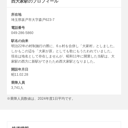
西大家駅のプロフィール
所在地
埼玉県坂戸市大字森戸623-7
電話番号
049-286-5860
駅名の由来
明治22年の村制施行の際に、6ヵ村を合併し「大家村」としました。
しかもこの辺を「大家が原」としても歌にもうたわれていました。
現在は地名として存在しませんが、昭和11年に開業した当駅は、大
家駅の西方に新駅ができたため西大家駅となりました。
開設年月日
昭11.02.28
乗降人員
3,741人
※乗降人員数値は、2024年度1日平均です。