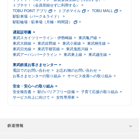
トブチケ！（会員登録せずに利用する）
TOBU POINT アプリ
トブポマイル
TOBU MALL
駅駐車場（パーク＆ライド）
駅駐輪場・駐車場（月極・時間貸）
遅延証明書
東武スカイツリーライン・伊勢崎線
東武亀戸線
東武大師線
東武佐野線
東武小泉線
東武桐生線
東武日光線
東武宇都宮線
東武鬼怒川線
東武アーバンパークライン
東武東上線
東武越生線
東武鉄道お客さまセンター
電話でのお問い合わせ
お忘れ物のお問い合わせ
お客さまセンターの取り組み
サービス改善への取り組み
安全・安心への取り組み
安全報告書
駅のバリアフリー設備
子育て応援の取り組み
サービス向上に向けて
女性専用車
鉄道情報