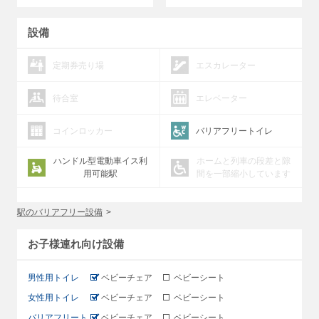
設備
定期券売り場
エスカレーター
待合室
エレベーター
コインロッカー
バリアフリートイレ
ハンドル型電動車イス利
ホームと列車の段差と隙
用可能駅
間を一部縮小しています
駅のバリアフリー設備
お子様連れ向け設備
男性用トイレ
ベビーチェア
ベビーシート
女性用トイレ
ベビーチェア
ベビーシート
バリアフリート
ベビーチェア
ベビーシート