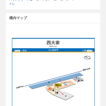
イレ
構内マップ