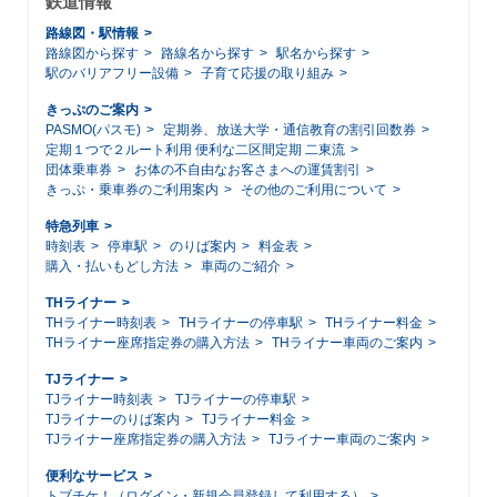
鉄道情報
路線図・駅情報
路線図から探す
路線名から探す
駅名から探す
駅のバリアフリー設備
子育て応援の取り組み
きっぷのご案内
PASMO(パスモ)
定期券、放送大学・通信教育の割引回数券
定期１つで２ルート利用 便利な二区間定期 二東流
団体乗車券
お体の不自由なお客さまへの運賃割引
きっぷ・乗車券のご利用案内
その他のご利用について
特急列車
時刻表
停車駅
のりば案内
料金表
購入・払いもどし方法
車両のご紹介
THライナー
THライナー時刻表
THライナーの停車駅
THライナー料金
THライナー座席指定券の購入方法
THライナー車両のご案内
TJライナー
TJライナー時刻表
TJライナーの停車駅
TJライナーのりば案内
TJライナー料金
TJライナー座席指定券の購入方法
TJライナー車両のご案内
便利なサービス
トブチケ！（ログイン・新規会員登録して利用する）