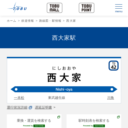
menu
ホーム
鉄道情報
路線図・駅情報
西大家
西大家駅
一本松
東武越生線
川角
運行状況詳細
遅延証明書
乗換・運賃を検索する
駅時刻表を検索する
Powered by
Powered by