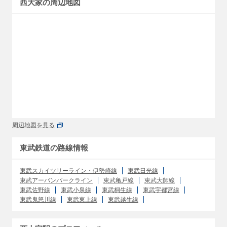
西大家の周辺地図
周辺地図を見る
東武鉄道の路線情報
東武スカイツリーライン・伊勢崎線
東武日光線
東武アーバンパークライン
東武亀戸線
東武大師線
東武佐野線
東武小泉線
東武桐生線
東武宇都宮線
東武鬼怒川線
東武東上線
東武越生線