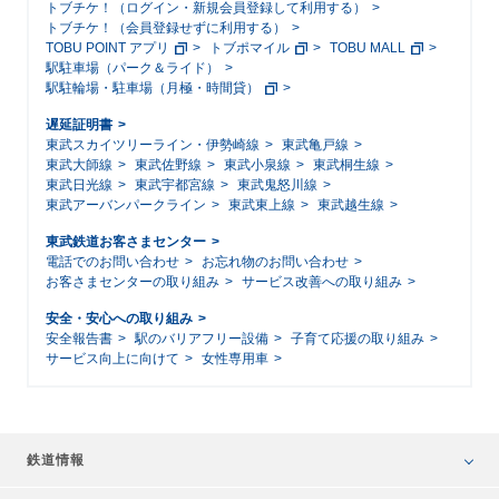
トブチケ！（ログイン・新規会員登録して利用する）
トブチケ！（会員登録せずに利用する）
TOBU POINT アプリ
トブポマイル
TOBU MALL
駅駐車場（パーク＆ライド）
駅駐輪場・駐車場（月極・時間貸）
遅延証明書
東武スカイツリーライン・伊勢崎線
東武亀戸線
東武大師線
東武佐野線
東武小泉線
東武桐生線
東武日光線
東武宇都宮線
東武鬼怒川線
東武アーバンパークライン
東武東上線
東武越生線
東武鉄道お客さまセンター
電話でのお問い合わせ
お忘れ物のお問い合わせ
お客さまセンターの取り組み
サービス改善への取り組み
安全・安心への取り組み
安全報告書
駅のバリアフリー設備
子育て応援の取り組み
サービス向上に向けて
女性専用車
鉄道情報