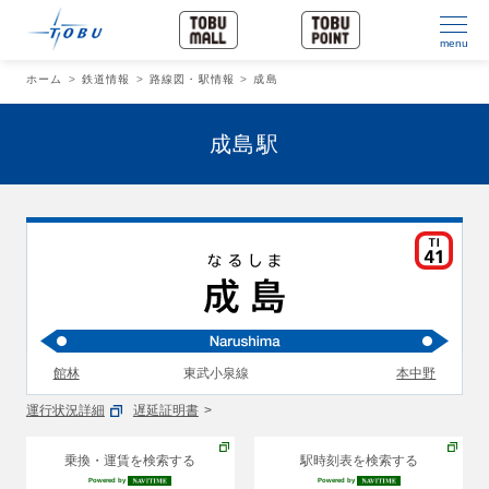
menu
ホーム
鉄道情報
路線図・駅情報
成島
成島駅
館林
東武小泉線
本中野
運行状況詳細
遅延証明書
乗換・運賃を検索する
駅時刻表を検索する
Powered by
Powered by