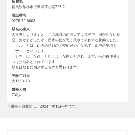
所在地
群馬県館林市成島町字小蓋725-2
電話番号
0276-72-8602
駅名の由来
古文書によりますと、この地域の西部大半は荒野で、田が少ない反
面、畑が多かったが、用水の便が悪く天水で耕作する状態でした。
「ナル」とは、山腹の傾斜の比較的緩やかな地で、山中の平地を
「ナル」といいます。
「シマ」は「区画」というような内容とされ、上方からの移住者が
つけた地名とされています。
駅名は地名に由来するものと思われます。
開設年月日
大15.04.10
乗降人員
732人
※乗降人員数値は、2024年度1日平均です。