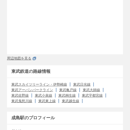
周辺地図を見る
東武鉄道の路線情報
東武スカイツリーライン・伊勢崎線
東武日光線
東武アーバンパークライン
東武亀戸線
東武大師線
東武佐野線
東武小泉線
東武桐生線
東武宇都宮線
東武鬼怒川線
東武東上線
東武越生線
成島駅のプロフィール