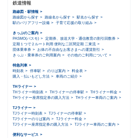
鉄道情報
路線図・駅情報
路線図から探す
路線名から探す
駅名から探す
駅のバリアフリー設備
子育て応援の取り組み
きっぷのご案内
PASMO(パスモ)
定期券、放送大学・通信教育の割引回数券
定期１つで２ルート利用 便利な二区間定期 二東流
団体乗車券
お体の不自由なお客さまへの運賃割引
きっぷ・乗車券のご利用案内
その他のご利用について
特急列車
時刻表
停車駅
のりば案内
料金表
購入・払いもどし方法
車両のご紹介
THライナー
THライナー時刻表
THライナーの停車駅
THライナー料金
THライナー座席指定券の購入方法
THライナー車両のご案内
TJライナー
TJライナー時刻表
TJライナーの停車駅
TJライナーのりば案内
TJライナー料金
TJライナー座席指定券の購入方法
TJライナー車両のご案内
便利なサービス