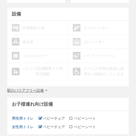
設備
定期券売り場
エスカレーター
待合室
エレベーター
コインロッカー
バリアフリートイレ
ハンドル型電動車イス利
ホームと列車の段差と隙
用可能駅
間を一部縮小しています
駅のバリアフリー設備
お子様連れ向け設備
男性用トイレ
ベビーチェア
ベビーシート
女性用トイレ
ベビーチェア
ベビーシート