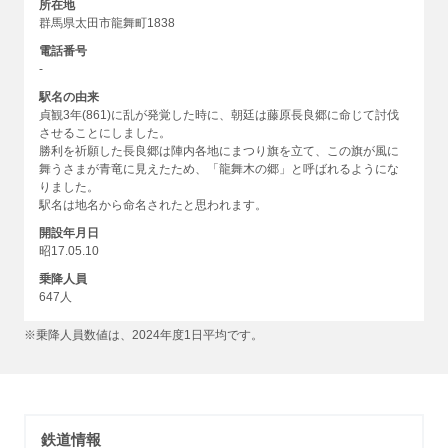
所在地
群馬県太田市龍舞町1838
電話番号
-
駅名の由来
貞観3年(861)に乱が発覚した時に、朝廷は藤原長良郷に命じて討伐
させることにしました。
勝利を祈願した長良郷は陣内各地にまつり旗を立て、この旗が風に
舞うさまが青竜に見えたため、「龍舞木の郷」と呼ばれるようにな
りました。
駅名は地名から命名されたと思われます。
開設年月日
昭17.05.10
乗降人員
647人
※乗降人員数値は、2024年度1日平均です。
鉄道情報