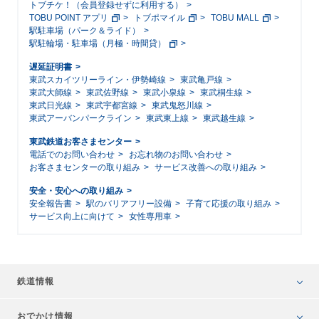
トブチケ！（会員登録せずに利用する）
TOBU POINT アプリ
トブポマイル
TOBU MALL
駅駐車場（パーク＆ライド）
駅駐輪場・駐車場（月極・時間貸）
遅延証明書
東武スカイツリーライン・伊勢崎線
東武亀戸線
東武大師線
東武佐野線
東武小泉線
東武桐生線
東武日光線
東武宇都宮線
東武鬼怒川線
東武アーバンパークライン
東武東上線
東武越生線
東武鉄道お客さまセンター
電話でのお問い合わせ
お忘れ物のお問い合わせ
お客さまセンターの取り組み
サービス改善への取り組み
安全・安心への取り組み
安全報告書
駅のバリアフリー設備
子育て応援の取り組み
サービス向上に向けて
女性専用車
鉄道情報
おでかけ情報