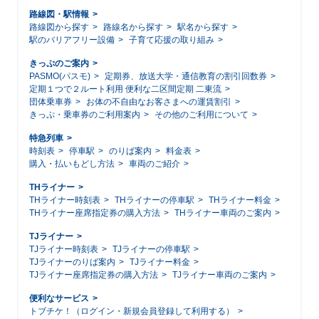
路線図・駅情報
路線図から探す
路線名から探す
駅名から探す
駅のバリアフリー設備
子育て応援の取り組み
きっぷのご案内
PASMO(パスモ)
定期券、放送大学・通信教育の割引回数券
定期１つで２ルート利用 便利な二区間定期 二東流
団体乗車券
お体の不自由なお客さまへの運賃割引
きっぷ・乗車券のご利用案内
その他のご利用について
特急列車
時刻表
停車駅
のりば案内
料金表
購入・払いもどし方法
車両のご紹介
THライナー
THライナー時刻表
THライナーの停車駅
THライナー料金
THライナー座席指定券の購入方法
THライナー車両のご案内
TJライナー
TJライナー時刻表
TJライナーの停車駅
TJライナーのりば案内
TJライナー料金
TJライナー座席指定券の購入方法
TJライナー車両のご案内
便利なサービス
トブチケ！（ログイン・新規会員登録して利用する）