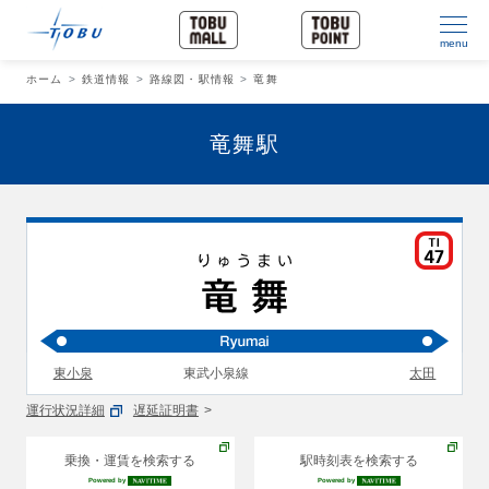
menu
ホーム
鉄道情報
路線図・駅情報
竜舞
竜舞駅
東小泉
東武小泉線
太田
運行状況詳細
遅延証明書
乗換・運賃を検索する
駅時刻表を検索する
Powered by
Powered by