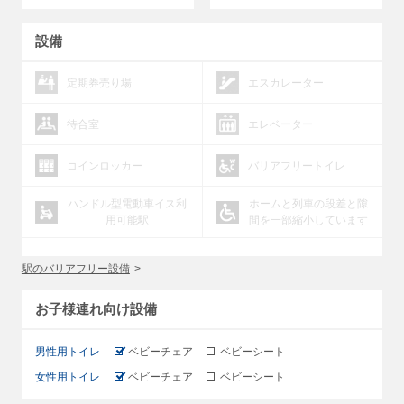
設備
定期券売り場
エスカレーター
待合室
エレベーター
コインロッカー
バリアフリートイレ
ハンドル型電動車イス利
ホームと列車の段差と隙
用可能駅
間を一部縮小しています
駅のバリアフリー設備
お子様連れ向け設備
男性用トイレ
ベビーチェア
ベビーシート
女性用トイレ
ベビーチェア
ベビーシート