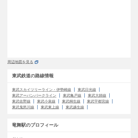
周辺地図を見る
東武鉄道の路線情報
東武スカイツリーライン・伊勢崎線
東武日光線
東武アーバンパークライン
東武亀戸線
東武大師線
東武佐野線
東武小泉線
東武桐生線
東武宇都宮線
東武鬼怒川線
東武東上線
東武越生線
竜舞駅のプロフィール